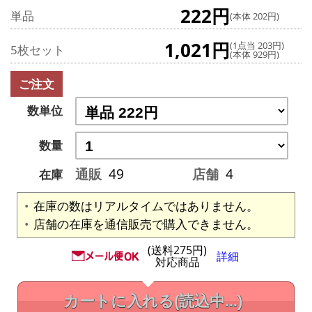
222円
単品
(本体 202円)
1,021円
(1点当 203円)
5枚セット
(本体 929円)
ご注文
数単位
数量
通販
49
店舗
4
在庫
在庫の数はリアルタイムではありません。
店舗の在庫を通信販売で購入できません。
(送料275円)
詳細
対応商品
カートに入れる
(読込中...)