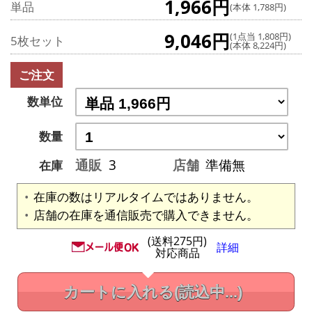
1,966円
単品
(本体 1,788円)
9,046円
(1点当 1,808円)
5枚セット
(本体 8,224円)
ご注文
数単位
数量
通販
3
店舗
準備無
在庫
在庫の数はリアルタイムではありません。
店舗の在庫を通信販売で購入できません。
(送料275円)
詳細
対応商品
カートに入れる
(読込中...)