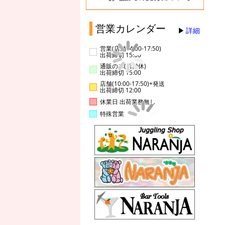
営業カレンダー
詳細
営業(店舗14:00-17:50)
出荷締切 15:00
通販のみ(店舗休)
出荷締切 15:00
店舗(10:00-17:50)+発送
出荷締切 12:00
休業日 出荷業務無し
特殊営業