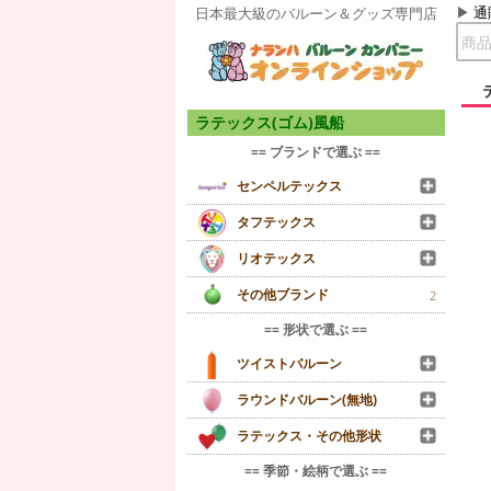
通
日本最大級のバルーン＆グッズ専門店
ラテックス(ゴム)風船
== ブランドで選ぶ ==
センペルテックス
タフテックス
リオテックス
その他ブランド
2
== 形状で選ぶ ==
ツイストバルーン
ラウンドバルーン(無地)
ラテックス・その他形状
== 季節・絵柄で選ぶ ==