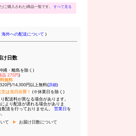
た(ご購入された)商品一覧です。
すべて見る
(
海外への配送について
)
届け日数
(※沖縄・離島を除く)
品 275円
)
送料無料
20円/14,300円以上無料(
詳細
)
注文は当日出荷！
(※休業日を除く)
より配送料が異なる場合があります。
他により配送が遅れる場合がありま
は配送を行っておりません。
営業日
を
い。
ついて
お届け日数について