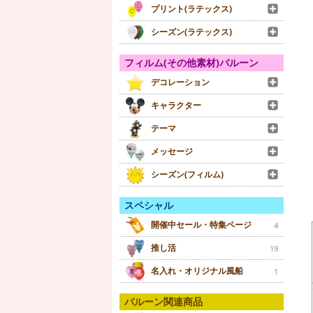
プリント(ラテックス)
シーズン(ラテックス)
フィルム(その他素材)バルーン
デコレーション
キャラクター
テーマ
メッセージ
シーズン(フィルム)
スペシャル
開催中セール・特集ページ
4
推し活
19
名入れ・オリジナル風船
1
バルーン関連商品