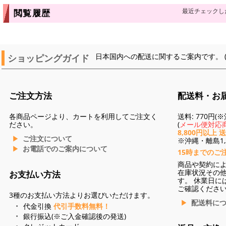
最近チェックし
閲覧履歴
ショッピングガイド
日本国内への配送に関するご案内です。 
ご注文方法
配送料・お
各商品ページより、カートを利用してご注文く
送料: 770円
ださい。
(
メール便対応商
8,800円以上 
ご注文について
※沖縄・離島1,3
お電話でのご案内について
15時までのご
商品や契約に
在庫状況その
お支払い方法
す。 休業日に
ご確認くださ
3種のお支払い方法よりお選びいただけます。
配送料に
代金引換
代引手数料無料！
銀行振込(※ご入金確認後の発送)