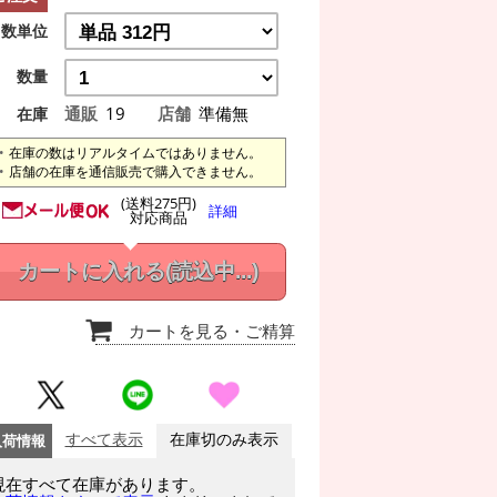
数単位
数量
通販
19
店舗
準備無
在庫
在庫の数はリアルタイムではありません。
店舗の在庫を通信販売で購入できません。
(送料275円)
詳細
対応商品
カートに入れる
(読込中...)
カートを見る
・ご精算
入荷情報
すべて表示
在庫切のみ表示
現在すべて在庫があります。