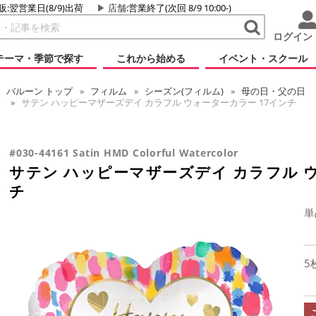
販:翌営業日(8/9)出荷
店舗
:営業終了(次回 8/9 10:00-)
ログイン
テーマ・季節で探す
これから始める
イベント・スクール
バルーン
トップ
フィルム
シーズン(フィルム)
母の日・父の日
サテン ハッピーマザーズデイ カラフル ウォーターカラー 17インチ
#030-44161 Satin HMD Colorful Watercolor
サテン ハッピーマザーズデイ カラフル ウ
チ
単
5