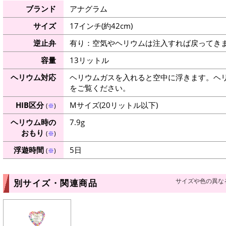
ブランド
アナグラム
サイズ
17インチ(約42cm)
逆止弁
有り：空気やヘリウムは注入すれば戻ってき
容量
13リットル
ヘリウム対応
ヘリウムガスを入れると空中に浮きます。ヘ
をご覧ください。
HIB区分
Mサイズ(20リットル以下)
(
※
)
ヘリウム時の
7.9g
おもり
(
※
)
浮遊時間
5日
(
※
)
サイズや色の異な
別サイズ・関連商品