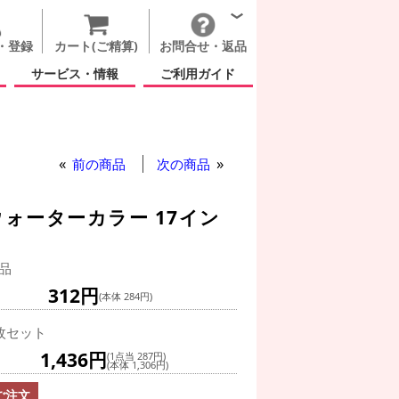
・登録
カート(ご精算)
お問合せ・返品
サービス・情報
ご利用ガイド
前の商品
次の商品
ォーターカラー 17イン
品
312円
(本体 284円)
枚セット
1,436円
(1点当 287円)
(本体 1,306円)
ご注文