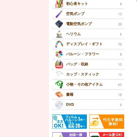
初心者キット
8
空気ポンプ
13
電動空気ポンプ
20
ヘリウム
6
ディスプレイ・ギフト
76
バルーン・フラワー
8
バッグ・収納
10
カップ・スティック
15
小物・その他アイテム
65
書籍
18
DVD
6