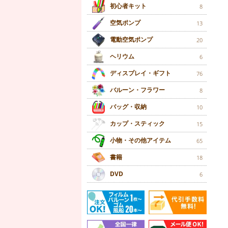
初心者キット
8
空気ポンプ
13
電動空気ポンプ
20
ヘリウム
6
ディスプレイ・ギフト
76
バルーン・フラワー
8
バッグ・収納
10
カップ・スティック
15
小物・その他アイテム
65
書籍
18
DVD
6