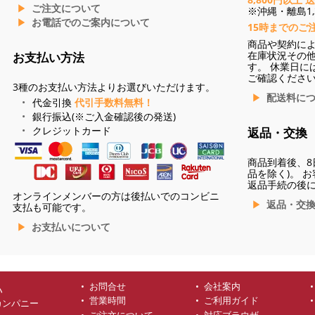
ご注文について
※沖縄・離島1,3
お電話でのご案内について
15時までのご
商品や契約に
在庫状況その
お支払い方法
す。 休業日に
ご確認くださ
3種のお支払い方法よりお選びいただけます。
配送料に
代金引換
代引手数料無料！
銀行振込(※ご入金確認後の発送)
クレジットカード
返品・交換
商品到着後、8
品を除く)。 
返品手続の後
オンラインメンバーの方は後払いでのコンビニ
返品・交
支払も可能です。
お支払いについて
お問合せ
会社案内
ハ
営業時間
ご利用ガイド
カンパニー
ご注文について
対応ブラウザ