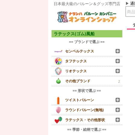
通
日本最大級のバルーン＆グッズ専門店
ラテックス(ゴム)風船
== ブランドで選ぶ ==
センペルテックス
タフテックス
リオテックス
その他ブランド
2
== 形状で選ぶ ==
ツイストバルーン
ラウンドバルーン(無地)
ラテックス・その他形状
== 季節・絵柄で選ぶ ==