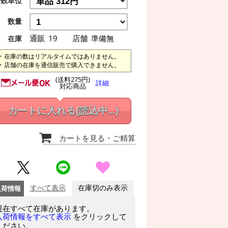
数単位
数量
通販
19
店舗
準備無
在庫
在庫の数はリアルタイムではありません。
店舗の在庫を通信販売で購入できません。
(送料275円)
詳細
対応商品
カートに入れる
(読込中...)
カートを見る
・ご精算
入荷情報
すべて表示
在庫切のみ表示
現在すべて在庫があります。
をクリックして
入荷情報をすべて表示
ください。