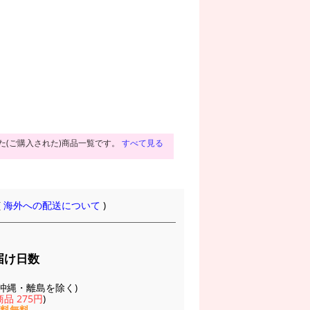
た(ご購入された)商品一覧です。
すべて見る
(
海外への配送について
)
届け日数
(※沖縄・離島を除く)
品 275円
)
送料無料