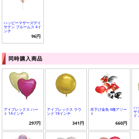
ハッピーマザーズデイ
サテン ブルームス 4イ
ンチ
96円
同時購入商品
ハ
アイブレックス ハー
アイブレックス ラウ
吊下げ金魚 4種アソー
サ
ト 14インチ
ンド 18インチ
ト
ド
297円
341円
660円