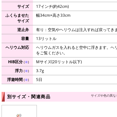
サイズ
17インチ(約42cm)
ふくらませた
幅34cm×高さ33cm
サイズ
逆止弁
有り：空気やヘリウムは注入すれば戻ってき
容量
13リットル
ヘリウム対応
ヘリウムガスを入れると空中に浮きます。ヘ
をご覧ください。
HIB区分
Mサイズ(20リットル以下)
(
※
)
浮力
3.7g
(
※
)
浮遊時間
5日
(
※
)
サイズや色の異な
別サイズ・関連商品