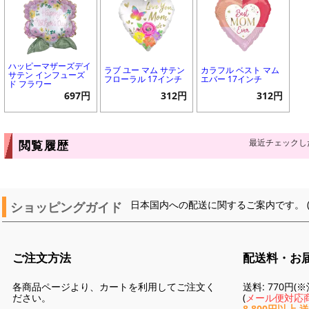
ハッピーマザーズデイ
ラブ ユー マム サテン
カラフル ベスト マム
サテン インフューズ
フローラル 17インチ
エバー 17インチ
ド フラワー
697円
312円
312円
最近チェックし
閲覧履歴
ショッピングガイド
日本国内への配送に関するご案内です。 
ご注文方法
配送料・お
各商品ページより、カートを利用してご注文く
送料: 770円
ださい。
(
メール便対応商
8,800円以上 