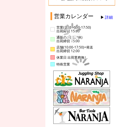
営業カレンダー
詳細
営業(店舗14:00-17:50)
出荷締切 15:00
通販のみ(店舗休)
出荷締切 15:00
店舗(10:00-17:50)+発送
出荷締切 12:00
休業日 出荷業務無し
特殊営業