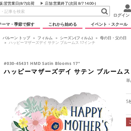
販:翌営業日(8/7)出荷
店舗
:営業終了(次回 8/7 14:00-)
ログイン
テーマ・季節で探す
これから始める
イベント・スクール
バルーン
トップ
フィルム
シーズン(フィルム)
母の日・父の日
ハッピーマザーズデイ サテン ブルームス 17インチ
#030-45431 HMD Satin Blooms 17"
ハッピーマザーズデイ サテン ブルームス 
単
5