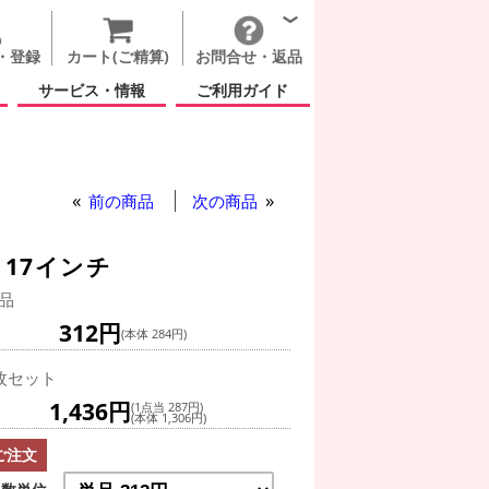
・登録
カート(ご精算)
お問合せ・返品
サービス・情報
ご利用ガイド
前の商品
次の商品
17インチ
品
312円
(本体 284円)
枚セット
1,436円
(1点当 287円)
(本体 1,306円)
ご注文