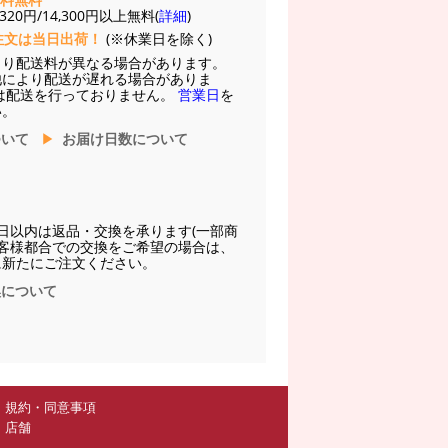
20円/14,300円以上無料(
詳細
)
注文は当日出荷！
(※休業日を除く)
より配送料が異なる場合があります。
他により配送が遅れる場合がありま
は配送を行っておりません。
営業日
を
い。
ついて
お届け日数について
日以内は返品・交換を承ります(一部商
お客様都合での交換をご希望の場合は、
に新たにご注文ください。
換について
規約・同意事項
店舗