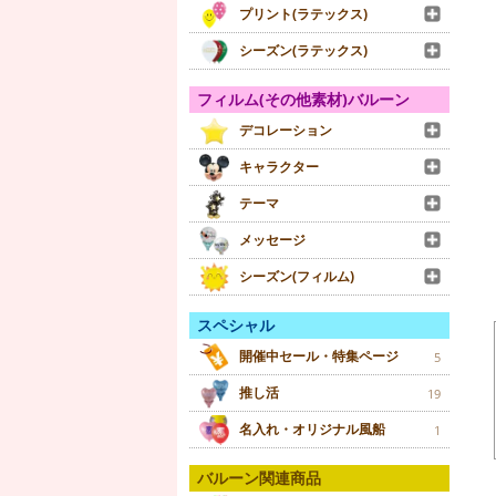
プリント(ラテックス)
シーズン(ラテックス)
フィルム(その他素材)バルーン
デコレーション
キャラクター
テーマ
メッセージ
シーズン(フィルム)
スペシャル
開催中セール・特集ページ
5
推し活
19
名入れ・オリジナル風船
1
バルーン関連商品