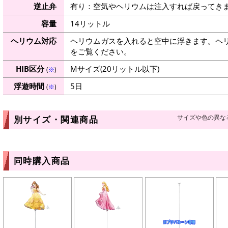
逆止弁
有り：空気やヘリウムは注入すれば戻ってき
容量
14リットル
ヘリウム対応
ヘリウムガスを入れると空中に浮きます。ヘ
をご覧ください。
HIB区分
Mサイズ(20リットル以下)
(
※
)
浮遊時間
5日
(
※
)
サイズや色の異な
別サイズ・関連商品
同時購入商品