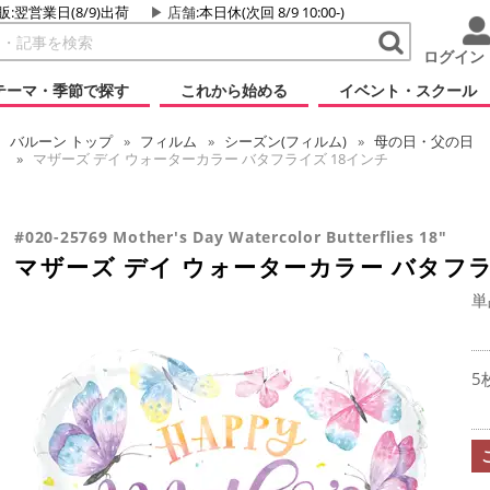
販:翌営業日(8/9)出荷
店舗
:本日休(次回 8/9 10:00-)
ログイン
テーマ・季節で探す
これから始める
イベント・スクール
バルーン
トップ
フィルム
シーズン(フィルム)
母の日・父の日
マザーズ デイ ウォーターカラー バタフライズ 18インチ
#020-25769 Mother's Day Watercolor Butterflies 18"
マザーズ デイ ウォーターカラー バタフラ
単
5