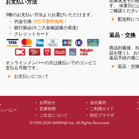
在庫状況その
お支払い方法
す。 休業日に
ご確認くださ
3種のお支払い方法よりお選びいただけます。
配送料に
代金引換
代引手数料無料！
銀行振込(※ご入金確認後の発送)
クレジットカード
返品・交換
商品到着後、8
品を除く)。 
返品手続の後
オンラインメンバーの方は後払いでのコンビニ
返品・交
支払も可能です。
お支払いについて
お問合せ
会社案内
ハ
営業時間
ご利用ガイド
カンパニー
ご注文について
対応ブラウザ
©1999-2026 NARANJA Inc. All Rights Reserved.