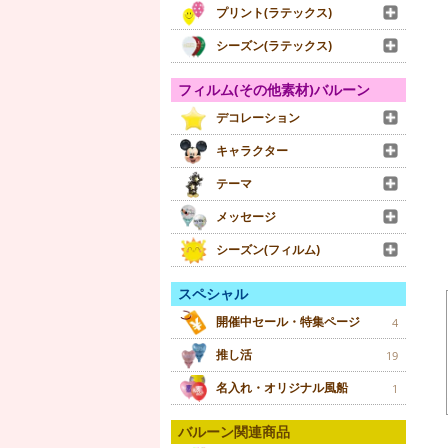
プリント(ラテックス)
シーズン(ラテックス)
フィルム(その他素材)バルーン
デコレーション
キャラクター
テーマ
メッセージ
シーズン(フィルム)
スペシャル
開催中セール・特集ページ
4
推し活
19
名入れ・オリジナル風船
1
バルーン関連商品