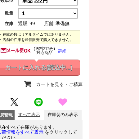
数単位
数量
通販
99
店舗
準備無
在庫
在庫の数はリアルタイムではありません。
店舗の在庫を通信販売で購入できません。
(送料275円)
詳細
対応商品
カートに入れる
(読込中...)
カートを見る
・ご精算
入荷情報
すべて表示
在庫切のみ表示
現在すべて在庫があります。
をクリックして
入荷情報をすべて表示
ください。