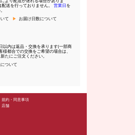
他により配送が遅れる場合がありま
は配送を行っておりません。
営業日
を
い。
ついて
お届け日数について
日以内は返品・交換を承ります(一部商
お客様都合での交換をご希望の場合は、
に新たにご注文ください。
換について
規約・同意事項
店舗