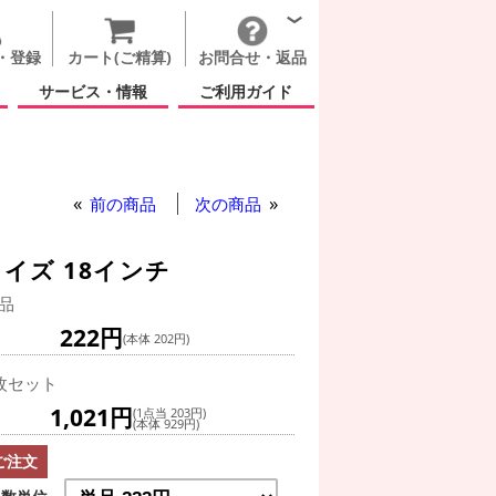
・登録
カート(ご精算)
お問合せ・返品
サービス・情報
ご利用ガイド
前の商品
次の商品
イズ 18インチ
品
222円
(本体 202円)
枚セット
1,021円
(1点当 203円)
(本体 929円)
ご注文