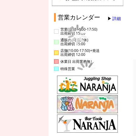
営業カレンダー
詳細
営業(店舗14:00-17:50)
出荷締切 15:00
通販のみ(店舗休)
出荷締切 15:00
店舗(10:00-17:50)+発送
出荷締切 12:00
休業日 出荷業務無し
特殊営業