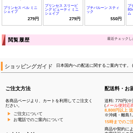
プリンセス スリーピ
プ
プリンセス ベル ミニ
プチバルーン スティ
ング ビューティ ミニ
8
シェイプ
ック
シェイプ
ム
279円
279円
550円
最近チェックし
閲覧履歴
ショッピングガイド
日本国内への配送に関するご案内です。 
ご注文方法
配送料・お
各商品ページより、カートを利用してご注文く
送料: 770円
ださい。
(
メール便対応商
8,800円以上 
ご注文について
※沖縄・離島1,3
お電話でのご案内について
15時までのご
商品や契約に