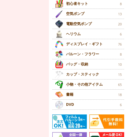
初心者キット
8
空気ポンプ
13
電動空気ポンプ
20
ヘリウム
6
ディスプレイ・ギフト
76
バルーン・フラワー
8
バッグ・収納
10
カップ・スティック
15
小物・その他アイテム
65
書籍
18
DVD
6