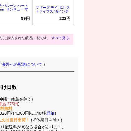
チ バルーン ハート
マザーズ デイ ボホ ス
0mm サンキュー マ
トライプス 18インチ
99円
222円
た(ご購入された)商品一覧です。
すべて見る
(
海外への配送について
)
届け日数
(※沖縄・離島を除く)
品 275円
)
送料無料
20円/14,300円以上無料(
詳細
)
注文は当日出荷！
(※休業日を除く)
より配送料が異なる場合があります。