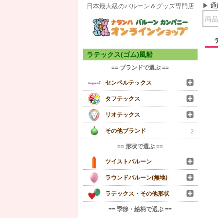
通
日本最大級のバルーン＆グッズ専門店
ラテックス(ゴム)風船
== ブランドで選ぶ ==
センペルテックス
タフテックス
リオテックス
その他ブランド
2
== 形状で選ぶ ==
ツイストバルーン
ラウンドバルーン(無地)
ラテックス・その他形状
== 季節・絵柄で選ぶ ==