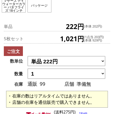
マザーズ デイ
ウォーターカラ
パッケージ
ー バタフライ
ズ 18インチ
222円
単品
(本体 202円)
1,021円
(1点当 203円)
5枚セット
(本体 929円)
ご注文
数単位
数量
通販
99
店舗
準備無
在庫
在庫の数はリアルタイムではありません。
店舗の在庫を通信販売で購入できません。
(送料275円)