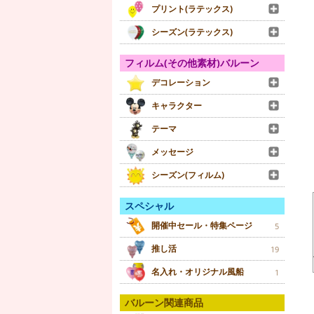
プリント(ラテックス)
シーズン(ラテックス)
フィルム(その他素材)バルーン
デコレーション
キャラクター
テーマ
メッセージ
シーズン(フィルム)
スペシャル
開催中セール・特集ページ
5
推し活
19
名入れ・オリジナル風船
1
バルーン関連商品