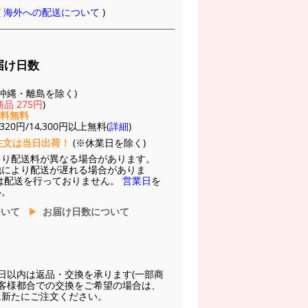
(
海外への配送について
)
届け日数
(※沖縄・離島を除く)
品 275円
)
送料無料
20円/14,300円以上無料(
詳細
)
注文は当日出荷！
(※休業日を除く)
より配送料が異なる場合があります。
他により配送が遅れる場合がありま
は配送を行っておりません。
営業日
を
い。
ついて
お届け日数について
日以内は返品・交換を承ります(一部商
お客様都合での交換をご希望の場合は、
に新たにご注文ください。