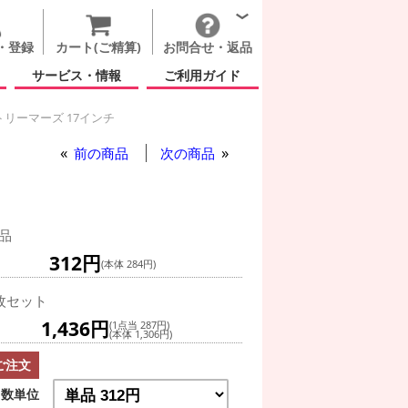
・登録
カート(ご精算)
お問合せ・返品
サービス・情報
ご利用ガイド
リーマーズ 17インチ
前の商品
次の商品
品
312円
(本体 284円)
枚セット
1,436円
(1点当 287円)
(本体 1,306円)
ご注文
数単位