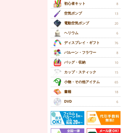
初心者キット
8
空気ポンプ
13
電動空気ポンプ
20
ヘリウム
6
ディスプレイ・ギフト
76
バルーン・フラワー
8
バッグ・収納
10
カップ・スティック
15
小物・その他アイテム
65
書籍
18
DVD
6