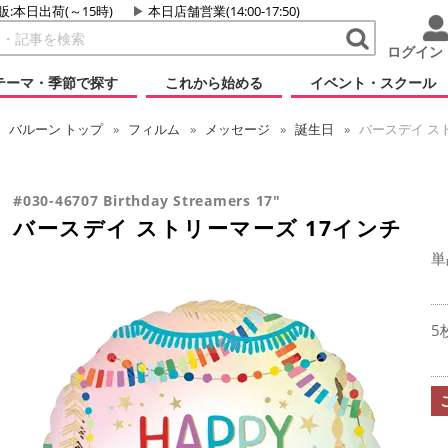
販:本日出荷(～15時)
本日店舗営業(14:00-17:50)
ログイン
テーマ・季節で探す
これから始める
イベント・スクール
バルーン
トップ
フィルム
メッセージ
誕生日
バースデイ スト
#030-46707 Birthday Streamers 17"
バースデイ ストリーマーズ 17インチ
単
5