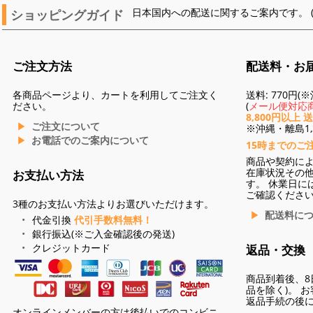
ショッピングガイド
日本国内への配送に関するご案内です。 
ご注文方法
配送料・お
各商品ページより、カートを利用してご注文く
送料: 770円
ださい。
(
メール便対応商
8,800円以上 
ご注文について
※沖縄・離島1,3
お電話でのご案内について
15時までのご
商品や契約に
在庫状況その
お支払い方法
す。 休業日に
ご確認くださ
3種のお支払い方法よりお選びいただけます。
配送料に
代金引換
代引手数料無料！
銀行振込(※ご入金確認後の発送)
クレジットカード
返品・交換
商品到着後、8
品を除く)。 
返品手続の後
オンラインメンバーの方は後払いでのコンビニ