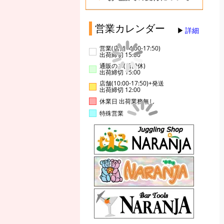
営業カレンダー
詳細
営業(店舗14:00-17:50)
出荷締切 15:00
通販のみ(店舗休)
出荷締切 15:00
店舗(10:00-17:50)+発送
出荷締切 12:00
休業日 出荷業務無し
特殊営業