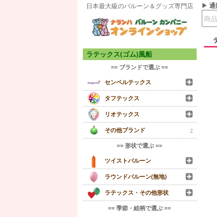
通
日本最大級のバルーン＆グッズ専門店
ラテックス(ゴム)風船
== ブランドで選ぶ ==
センペルテックス
タフテックス
リオテックス
その他ブランド
2
== 形状で選ぶ ==
ツイストバルーン
ラウンドバルーン(無地)
ラテックス・その他形状
== 季節・絵柄で選ぶ ==