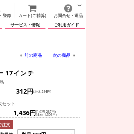
・登録
カート(ご精算)
お問合せ・返品
サービス・情報
ご利用ガイド
前の商品
次の商品
 17インチ
品
312円
(本体 284円)
枚セット
1,436円
(1点当 287円)
(本体 1,306円)
ご注文