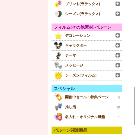
プリント(ラテックス)
シーズン(ラテックス)
フィルム(その他素材)バルーン
デコレーション
キャラクター
テーマ
メッセージ
シーズン(フィルム)
スペシャル
開催中セール・特集ページ
5
推し活
19
名入れ・オリジナル風船
1
バルーン関連商品