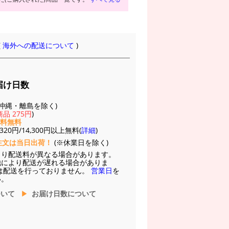
(
海外への配送について
)
届け日数
(※沖縄・離島を除く)
品 275円
)
送料無料
20円/14,300円以上無料(
詳細
)
注文は当日出荷！
(※休業日を除く)
より配送料が異なる場合があります。
他により配送が遅れる場合がありま
は配送を行っておりません。
営業日
を
い。
ついて
お届け日数について