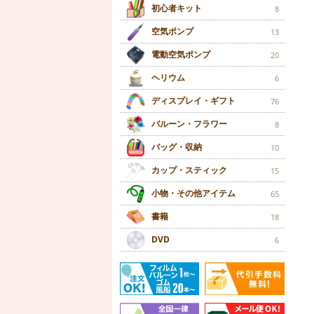
初心者キット
8
空気ポンプ
13
電動空気ポンプ
20
ヘリウム
6
ディスプレイ・ギフト
76
バルーン・フラワー
8
バッグ・収納
10
カップ・スティック
15
小物・その他アイテム
65
書籍
18
DVD
6