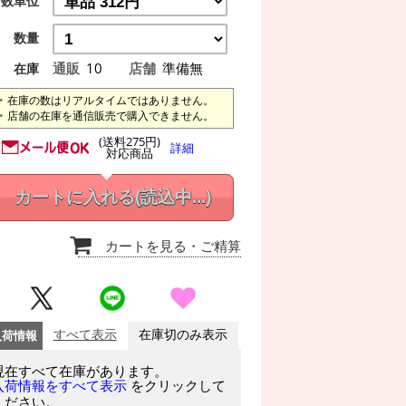
数単位
数量
通販
10
店舗
準備無
在庫
在庫の数はリアルタイムではありません。
店舗の在庫を通信販売で購入できません。
(送料275円)
詳細
対応商品
カートに入れる
(読込中...)
カートを見る
・ご精算
入荷情報
すべて表示
在庫切のみ表示
現在すべて在庫があります。
をクリックして
入荷情報をすべて表示
ください。