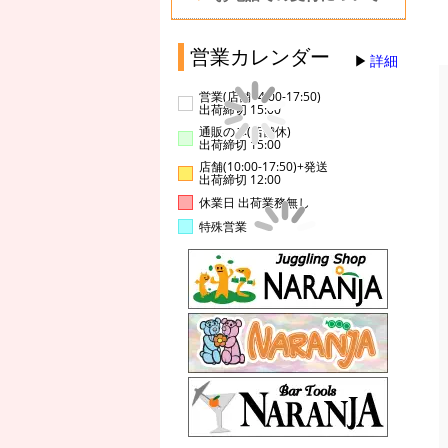
営業カレンダー
詳細
営業(店舗14:00-17:50)
出荷締切 15:00
通販のみ(店舗休)
出荷締切 15:00
店舗(10:00-17:50)+発送
出荷締切 12:00
休業日 出荷業務無し
特殊営業