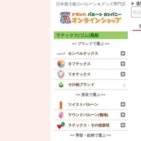
通
日本最大級のバルーン＆グッズ専門店
ラテックス(ゴム)風船
== ブランドで選ぶ ==
センペルテックス
タフテックス
リオテックス
その他ブランド
2
== 形状で選ぶ ==
ツイストバルーン
ラウンドバルーン(無地)
ラテックス・その他形状
== 季節・絵柄で選ぶ ==