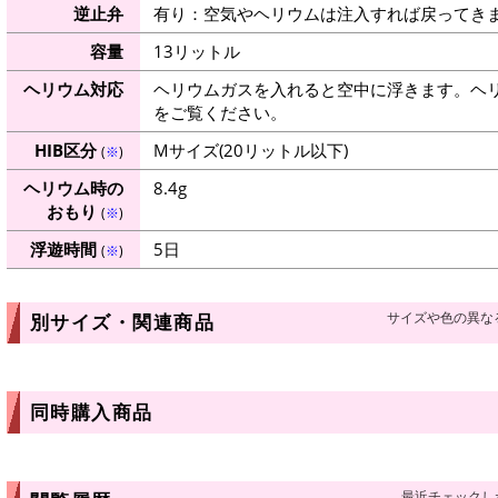
逆止弁
有り：空気やヘリウムは注入すれば戻ってき
容量
13リットル
ヘリウム対応
ヘリウムガスを入れると空中に浮きます。ヘ
をご覧ください。
HIB区分
Mサイズ(20リットル以下)
(
※
)
ヘリウム時の
8.4g
おもり
(
※
)
浮遊時間
5日
(
※
)
サイズや色の異な
別サイズ・関連商品
同時購入商品
最近チェックし