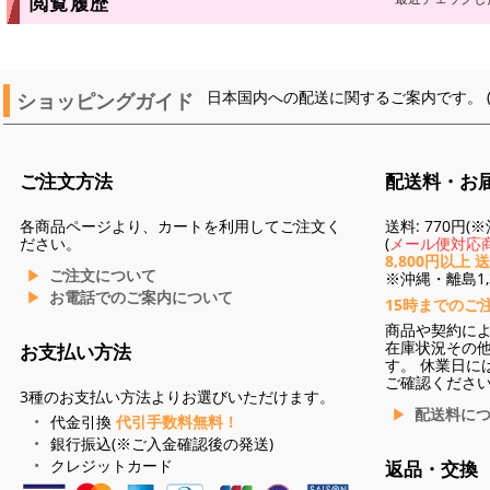
閲覧履歴
ショッピングガイド
日本国内への配送に関するご案内です。 
ご注文方法
配送料・お
各商品ページより、カートを利用してご注文く
送料: 770円
ださい。
(
メール便対応商
8,800円以上 
ご注文について
※沖縄・離島1,3
お電話でのご案内について
15時までのご
商品や契約に
在庫状況その
お支払い方法
す。 休業日に
ご確認くださ
3種のお支払い方法よりお選びいただけます。
配送料に
代金引換
代引手数料無料！
銀行振込(※ご入金確認後の発送)
クレジットカード
返品・交換