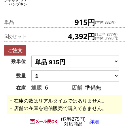
ンテッド マナ
ー パンプキン
915円
単品
(本体 832円)
4,392円
(1点当 877円)
5枚セット
(本体 3,993円)
ご注文
数単位
数量
通販
6
店舗
準備無
在庫
在庫の数はリアルタイムではありません。
店舗の在庫を通信販売で購入できません。
(送料275円)
詳細
対応商品