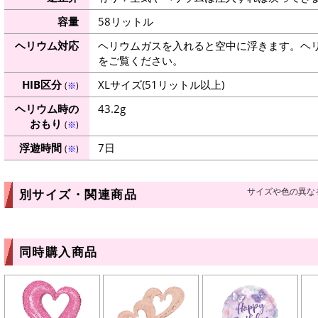
容量
58リットル
ヘリウム対応
ヘリウムガスを入れると空中に浮きます。ヘ
をご覧ください。
HIB区分
XLサイズ(51リットル以上)
(
※
)
ヘリウム時の
43.2g
おもり
(
※
)
浮遊時間
7日
(
※
)
サイズや色の異な
別サイズ・関連商品
同時購入商品