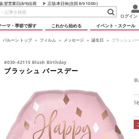
販:翌営業日(8/9)出荷
店舗
:本日休(次回 8/9 10:00-)
ログイン
テーマ・季節で探す
これから始める
イベント・スクール
バルーン
トップ
フィルム
メッセージ
誕生日
ブラッシュ バ
#030-42115 Blush Birthday
ブラッシュ バースデー
単
5