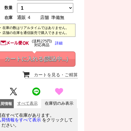
数量
通販
4
店舗
準備無
在庫
在庫の数はリアルタイムではありません。
店舗の在庫を通信販売で購入できません。
(送料275円)
詳細
対応商品
カートに入れる
(読込中...)
カートを見る
・ご精算
入荷情報
すべて表示
在庫切のみ表示
現在すべて在庫があります。
をクリックして
入荷情報をすべて表示
ください。