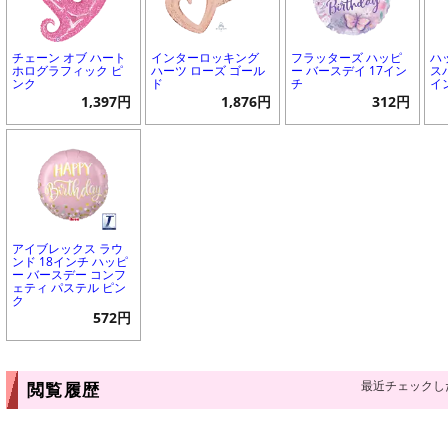
チェーン オブ ハート
インターロッキング
フラッターズ ハッピ
ハ
ホログラフィック ピ
ハーツ ローズ ゴール
ー バースデイ 17イン
ス
ンク
ド
チ
イ
1,397円
1,876円
312円
アイブレックス ラウ
ンド 18インチ ハッピ
ー バースデー コンフ
ェティ パステル ピン
ク
572円
最近チェックし
閲覧履歴