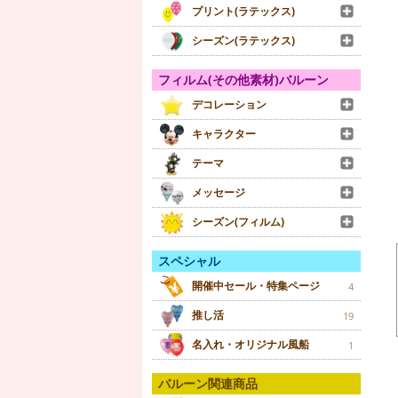
プリント(ラテックス)
シーズン(ラテックス)
フィルム(その他素材)バルーン
デコレーション
キャラクター
テーマ
メッセージ
シーズン(フィルム)
スペシャル
開催中セール・特集ページ
4
推し活
19
名入れ・オリジナル風船
1
バルーン関連商品