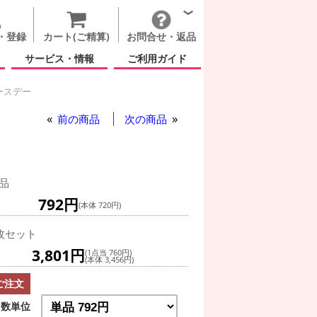
・登録
カート(ご精算)
お問合せ・返品
サービス・情報
ご利用ガイド
ースデー
前の商品
次の商品
品
792円
(本体 720円)
枚セット
3,801円
(1点当 760円)
(本体 3,456円)
ご注文
数単位