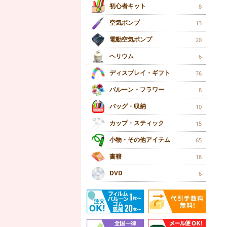
初心者キット
8
空気ポンプ
13
電動空気ポンプ
20
ヘリウム
6
ディスプレイ・ギフト
76
バルーン・フラワー
8
バッグ・収納
10
カップ・スティック
15
小物・その他アイテム
65
書籍
18
DVD
6