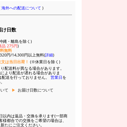
(
海外への配送について
)
届け日数
(※沖縄・離島を除く)
品 275円
)
送料無料
20円/14,300円以上無料(
詳細
)
注文は当日出荷！
(※休業日を除く)
より配送料が異なる場合があります。
他により配送が遅れる場合がありま
は配送を行っておりません。
営業日
を
い。
ついて
お届け日数について
日以内は返品・交換を承ります(一部商
お客様都合での交換をご希望の場合は、
に新たにご注文ください。