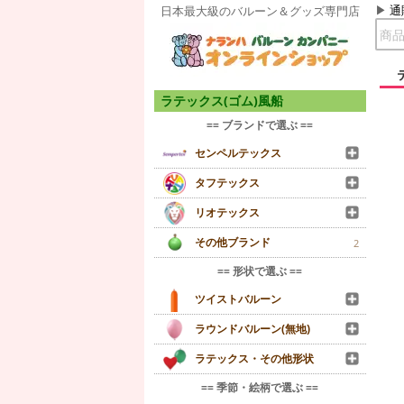
通
日本最大級のバルーン＆グッズ専門店
ラテックス(ゴム)風船
== ブランドで選ぶ ==
センペルテックス
タフテックス
リオテックス
その他ブランド
2
== 形状で選ぶ ==
ツイストバルーン
ラウンドバルーン(無地)
ラテックス・その他形状
== 季節・絵柄で選ぶ ==