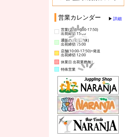
営業カレンダー
詳細
営業(店舗14:00-17:50)
出荷締切 15:00
通販のみ(店舗休)
出荷締切 15:00
店舗(10:00-17:50)+発送
出荷締切 12:00
休業日 出荷業務無し
特殊営業