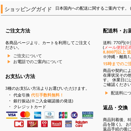
ショッピングガイド
日本国内への配送に関するご案内です。 
ご注文方法
配送料・お
各商品ページより、カートを利用してご注文く
送料: 770円
ださい。
(
メール便対応商
8,800円以上 
ご注文について
※沖縄・離島1,3
お電話でのご案内について
15時までのご
商品や契約に
在庫状況その
お支払い方法
す。 休業日に
ご確認くださ
3種のお支払い方法よりお選びいただけます。
配送料に
代金引換
代引手数料無料！
銀行振込(※ご入金確認後の発送)
クレジットカード
返品・交換
商品到着後、8
品を除く)。 
返品手続の後