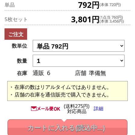
792円
単品
(本体 720円)
3,801円
(1点当 760円)
5枚セット
(本体 3,456円)
ご注文
数単位
数量
通販
6
店舗
準備無
在庫
在庫の数はリアルタイムではありません。
店舗の在庫を通信販売で購入できません。
(送料275円)
詳細
対応商品
カートに入れる
(読込中...)