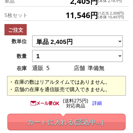
2,405円
単品
(本体 2,187円)
11,546円
(1点当 2,308円)
5枚セット
(本体 10,497円)
ご注文
数単位
数量
通販
5
店舗
準備無
在庫
在庫の数はリアルタイムではありません。
店舗の在庫を通信販売で購入できません。
(送料275円)
詳細
対応商品
カートに入れる
(読込中...)