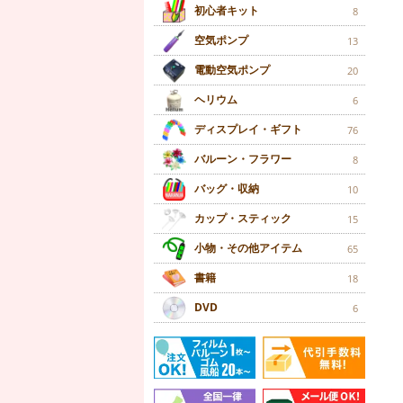
初心者キット
8
空気ポンプ
13
電動空気ポンプ
20
ヘリウム
6
ディスプレイ・ギフト
76
バルーン・フラワー
8
バッグ・収納
10
カップ・スティック
15
小物・その他アイテム
65
書籍
18
DVD
6