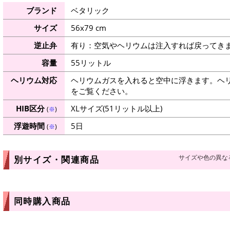
ブランド
ベタリック
サイズ
56x79 cm
逆止弁
有り：空気やヘリウムは注入すれば戻ってき
容量
55リットル
ヘリウム対応
ヘリウムガスを入れると空中に浮きます。ヘ
をご覧ください。
HIB区分
XLサイズ(51リットル以上)
(
※
)
浮遊時間
5日
(
※
)
サイズや色の異な
別サイズ・関連商品
同時購入商品