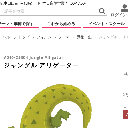
販:本日出荷(～15時)
本日店舗営業(14:00-17:50)
ログイン
テーマ・季節で探す
これから始める
イベント・スクール
バルーン
トップ
フィルム
テーマ
動物・虫
ジャングル アリ
#010-25304 Jungle Alligator
ジャングル アリゲーター
単
5