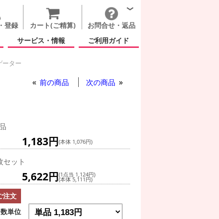
・登録
カート(ご精算)
お問合せ・返品
サービス・情報
ご利用ガイド
ゲーター
前の商品
次の商品
品
1,183円
(本体 1,076円)
枚セット
5,622円
(1点当 1,124円)
(本体 5,111円)
ご注文
数単位