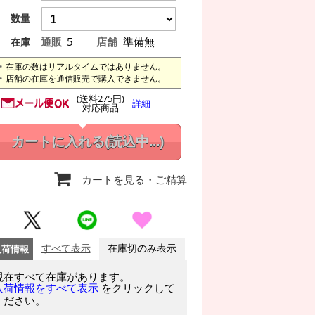
数量
通販
5
店舗
準備無
在庫
在庫の数はリアルタイムではありません。
店舗の在庫を通信販売で購入できません。
(送料275円)
詳細
対応商品
カートに入れる
(読込中...)
カートを見る
・ご精算
入荷情報
すべて表示
在庫切のみ表示
現在すべて在庫があります。
をクリックして
入荷情報をすべて表示
ください。