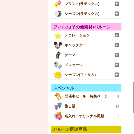
プリント(ラテックス)
シーズン(ラテックス)
フィルム(その他素材)バルーン
デコレーション
キャラクター
テーマ
メッセージ
シーズン(フィルム)
スペシャル
開催中セール・特集ページ
5
推し活
19
名入れ・オリジナル風船
1
バルーン関連商品