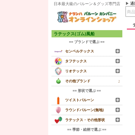
通
日本最大級のバルーン＆グッズ専門店
ラテックス(ゴム)風船
== ブランドで選ぶ ==
センペルテックス
タフテックス
リオテックス
その他ブランド
2
== 形状で選ぶ ==
ツイストバルーン
ラウンドバルーン(無地)
ラテックス・その他形状
== 季節・絵柄で選ぶ ==