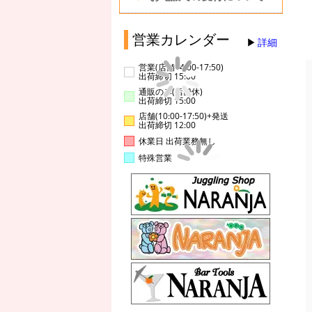
営業カレンダー
詳細
営業(店舗14:00-17:50)
出荷締切 15:00
通販のみ(店舗休)
出荷締切 15:00
店舗(10:00-17:50)+発送
出荷締切 12:00
休業日 出荷業務無し
特殊営業