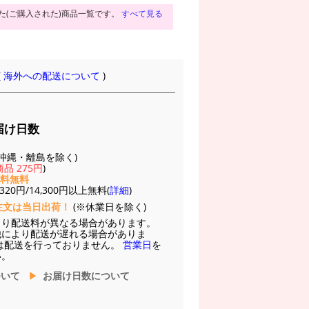
た(ご購入された)商品一覧です。
すべて見る
(
海外への配送について
)
届け日数
(※沖縄・離島を除く)
品 275円
)
送料無料
20円/14,300円以上無料(
詳細
)
注文は当日出荷！
(※休業日を除く)
より配送料が異なる場合があります。
他により配送が遅れる場合がありま
は配送を行っておりません。
営業日
を
い。
ついて
お届け日数について