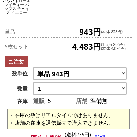
パウパトロール
マイティー パ
ップス チェイ
ス イエロー
943円
単品
(本体 858円)
4,483円
(1点当 896円)
5枚セット
(本体 4,076円)
ご注文
数単位
数量
通販
5
店舗
準備無
在庫
在庫の数はリアルタイムではありません。
店舗の在庫を通信販売で購入できません。
(送料275円)