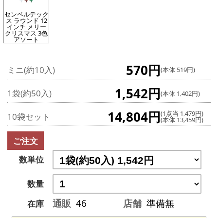
センペルテック
ス ラウンド 12
インチ メリー
クリスマス 3色
アソート
570円
ミニ(約10入)
(本体 519円)
1,542円
1袋(約50入)
(本体 1,402円)
14,804円
(1点当 1,479円)
10袋セット
(本体 13,459円)
ご注文
数単位
数量
通販
46
店舗
準備無
在庫