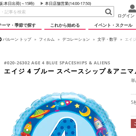
販:本日出荷(～15時)
本日店舗営業(14:00-17:50)
ログイン
テーマ・季節で探す
これから始める
イベント・スクール
バルーン
トップ
フィルム
デコレーション
文字・数字
エイジ
バルーン
トップ
フィルム
メッセージ
誕生日
エイジ 4 ブル
#020-26302 AGE 4 BLUE SPACESHIPS & ALIENS
エイジ 4 ブルー スペースシップ＆アニマ
単
5