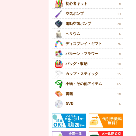
初心者キット
8
空気ポンプ
13
電動空気ポンプ
20
ヘリウム
6
ディスプレイ・ギフト
76
バルーン・フラワー
8
バッグ・収納
10
カップ・スティック
15
小物・その他アイテム
65
書籍
18
DVD
6