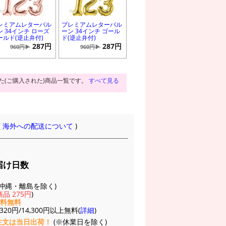
レミアムレターバル
プレミアムレターバル
ン 34インチ ローズ
ーン 34インチ ゴール
ールド(逆止弁付)
ド(逆止弁付)
287円
287円
960円▶
960円▶
た(ご購入された)商品一覧です。
すべて見る
(
海外への配送について
)
届け日数
(※沖縄・離島を除く)
品 275円
)
送料無料
20円/14,300円以上無料(
詳細
)
注文は当日出荷！
(※休業日を除く)