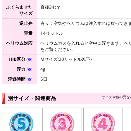
ふくらませた
直径34cm
サイズ
逆止弁
有り：空気やヘリウムは注入すれば戻ってき
容量
14リットル
ヘリウム対応
ヘリウムガスを入れると空中に浮きます。ヘ
をご覧ください。
HIB区分
Mサイズ(20リットル以下)
(
※
)
浮力
4g
(
※
)
浮遊時間
5日
(
※
)
サイズや色の異な
別サイズ・関連商品