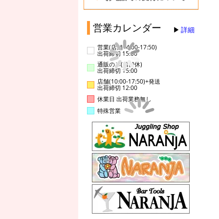
営業カレンダー
詳細
営業(店舗14:00-17:50)
出荷締切 15:00
通販のみ(店舗休)
出荷締切 15:00
店舗(10:00-17:50)+発送
出荷締切 12:00
休業日 出荷業務無し
特殊営業