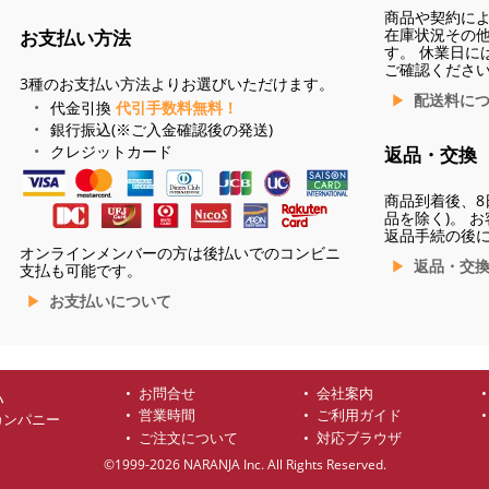
商品や契約に
在庫状況その
お支払い方法
す。 休業日に
ご確認くださ
3種のお支払い方法よりお選びいただけます。
配送料に
代金引換
代引手数料無料！
銀行振込(※ご入金確認後の発送)
クレジットカード
返品・交換
商品到着後、8
品を除く)。 
返品手続の後
オンラインメンバーの方は後払いでのコンビニ
返品・交
支払も可能です。
お支払いについて
お問合せ
会社案内
ハ
営業時間
ご利用ガイド
カンパニー
ご注文について
対応ブラウザ
©1999-2026 NARANJA Inc. All Rights Reserved.