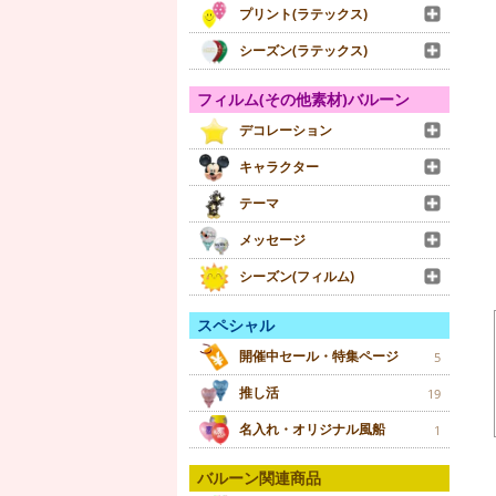
プリント(ラテックス)
シーズン(ラテックス)
フィルム(その他素材)バルーン
デコレーション
キャラクター
テーマ
メッセージ
シーズン(フィルム)
スペシャル
開催中セール・特集ページ
5
推し活
19
名入れ・オリジナル風船
1
バルーン関連商品