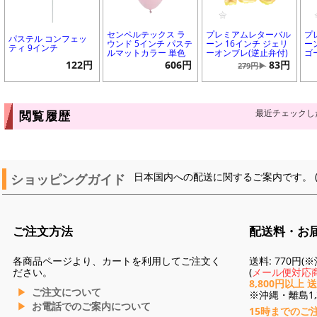
センペルテックス ラ
プレミアムレターバル
プ
パステル コンフェッ
ウンド 5インチ パステ
ーン 16インチ ジェリ
ー
ティ 9インチ
ルマットカラー 単色
ーオンブレ(逆止弁付)
ゴ
122円
606円
83円
279円▶
最近チェックし
閲覧履歴
ショッピングガイド
日本国内への配送に関するご案内です。 
ご注文方法
配送料・お
各商品ページより、カートを利用してご注文く
送料: 770円
ださい。
(
メール便対応商
8,800円以上 
ご注文について
※沖縄・離島1,3
お電話でのご案内について
15時までのご