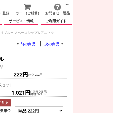
・登録
カート(ご精算)
お問合せ・返品
サービス・情報
ご利用ガイド
 4 ブルー スペースシップ＆アニマル
ー スペースシップ＆アニマル
前の商品
次の商品
ル
品
222円
(本体 202円)
枚セット
1,021円
(1点当 203円)
(本体 929円)
ご注文
数単位