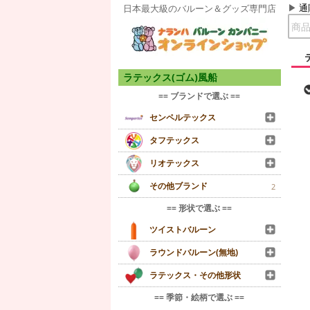
通
日本最大級のバルーン＆グッズ専門店
ラテックス(ゴム)風船
== ブランドで選ぶ ==
センペルテックス
タフテックス
リオテックス
その他ブランド
2
== 形状で選ぶ ==
ツイストバルーン
ラウンドバルーン(無地)
ラテックス・その他形状
== 季節・絵柄で選ぶ ==