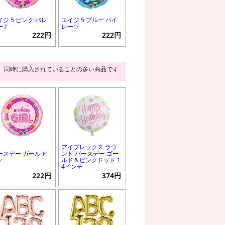
イジ 5 ピンク バレ
エイジ 5 ブルー パイ
ーナ
レーツ
222円
222円
同時に購入されていることの多い商品です
アイブレックス ラウ
ースデー ガール ピ
ンド バースデー ゴー
ク
ルド＆ピンクドット 1
4インチ
222円
374円