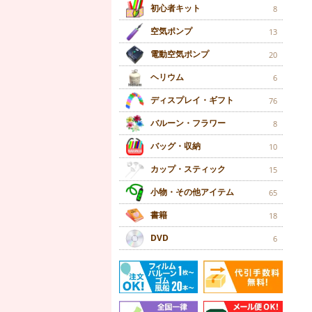
初心者キット
8
空気ポンプ
13
電動空気ポンプ
20
ヘリウム
6
ディスプレイ・ギフト
76
バルーン・フラワー
8
バッグ・収納
10
カップ・スティック
15
小物・その他アイテム
65
書籍
18
DVD
6