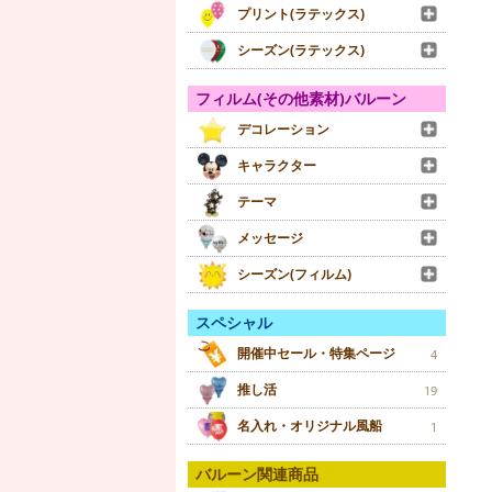
プリント(ラテックス)
シーズン(ラテックス)
フィルム(その他素材)バルーン
デコレーション
キャラクター
テーマ
メッセージ
シーズン(フィルム)
スペシャル
開催中セール・特集ページ
4
推し活
19
名入れ・オリジナル風船
1
バルーン関連商品