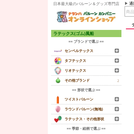
通
日本最大級のバルーン＆グッズ専門店
ラテックス(ゴム)風船
== ブランドで選ぶ ==
センペルテックス
タフテックス
リオテックス
その他ブランド
2
== 形状で選ぶ ==
ツイストバルーン
ラウンドバルーン(無地)
ラテックス・その他形状
== 季節・絵柄で選ぶ ==