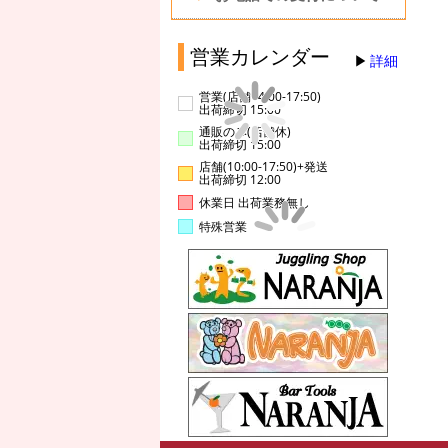
営業カレンダー
詳細
営業(店舗14:00-17:50)
出荷締切 15:00
通販のみ(店舗休)
出荷締切 15:00
店舗(10:00-17:50)+発送
出荷締切 12:00
休業日 出荷業務無し
特殊営業