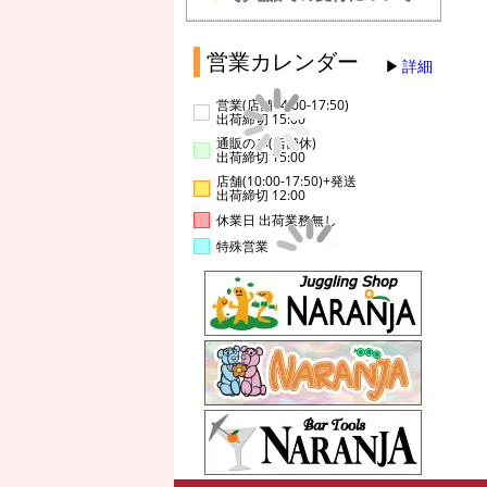
営業カレンダー
詳細
営業(店舗14:00-17:50)
出荷締切 15:00
通販のみ(店舗休)
出荷締切 15:00
店舗(10:00-17:50)+発送
出荷締切 12:00
休業日 出荷業務無し
特殊営業