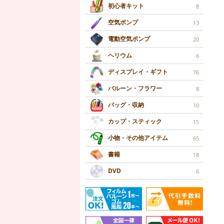
初心者キット
8
空気ポンプ
13
電動空気ポンプ
20
ヘリウム
6
ディスプレイ・ギフト
76
バルーン・フラワー
8
バッグ・収納
10
カップ・スティック
15
小物・その他アイテム
65
書籍
18
DVD
6