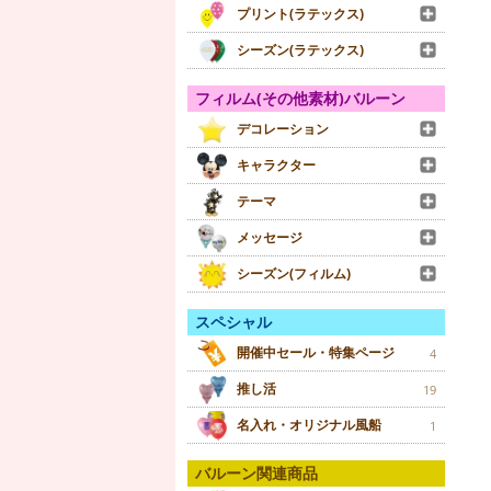
プリント(ラテックス)
シーズン(ラテックス)
フィルム(その他素材)バルーン
デコレーション
キャラクター
テーマ
メッセージ
シーズン(フィルム)
スペシャル
開催中セール・特集ページ
4
推し活
19
名入れ・オリジナル風船
1
バルーン関連商品