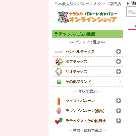
通
日本最大級のバルーン＆グッズ専門店
ラテックス(ゴム)風船
== ブランドで選ぶ ==
センペルテックス
タフテックス
リオテックス
その他ブランド
2
== 形状で選ぶ ==
ツイストバルーン
ラウンドバルーン(無地)
ラテックス・その他形状
== 季節・絵柄で選ぶ ==