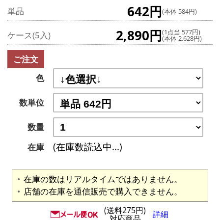
642円
単品
(本体 584円)
2,890円
(1点当 577円)
ケース(5入)
(本体 2,628円)
ご注文
色
数単位
数量
(在庫数読込中...)
在庫
在庫の数はリアルタイムではありません。
店舗の在庫を通信販売で購入できません。
(送料275円)
詳細
対応商品