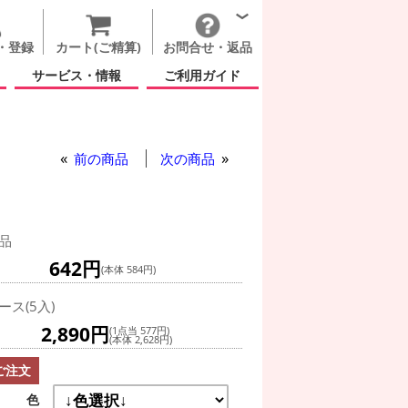
・登録
カート(ご精算)
お問合せ・返品
サービス・情報
ご利用ガイド
前の商品
次の商品
品
642円
(本体 584円)
ース(5入)
2,890円
(1点当 577円)
(本体 2,628円)
ご注文
色