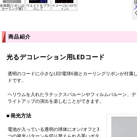
全体図(リボンは
ウエイトをプラ
イメージ(ハロウ
カーリング後)
スして
ィン)
商品紹介
光るデコレーション用LEDコード
透明のコードに小さなLED電球6個とカーリングリボンが付属し
ドです。
ヘリウムを入れたラテックスバルーンやフィルムバルーン、デ
ライトアップの演出を楽しむことができます。
発光方法
電池が入っている透明の球体にオン/オフと3
つの発光パターンを切り替えられる黒いボタ