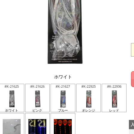
ホワイト
#K-21625
#K-21626
#K-21627
#K-22925
#K-22936
ホワイト
ピンク
ブルー
オレンジ
レッド