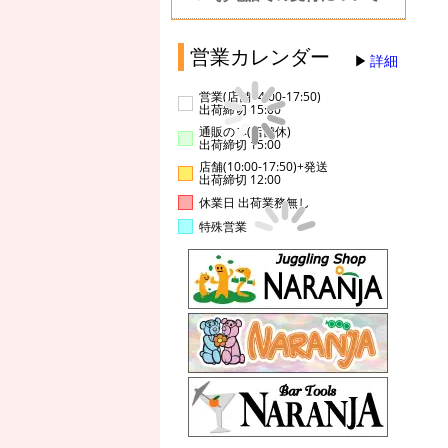
営業カレンダー
詳細
営業(店舗14:00-17:50)
出荷締切 15:00
通販のみ(店舗休)
出荷締切 15:00
店舗(10:00-17:50)+発送
出荷締切 12:00
休業日 出荷業務無し
特殊営業