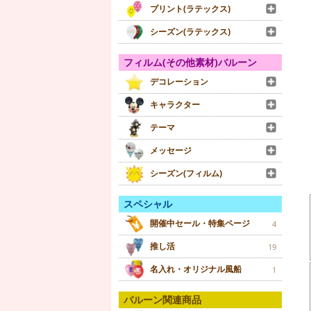
プリント(ラテックス)
シーズン(ラテックス)
フィルム(その他素材)バルーン
デコレーション
キャラクター
テーマ
メッセージ
シーズン(フィルム)
スペシャル
開催中セール・特集ページ
4
推し活
19
名入れ・オリジナル風船
1
バルーン関連商品