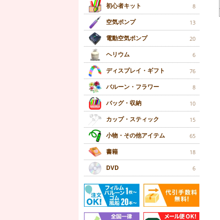
初心者キット
8
空気ポンプ
13
電動空気ポンプ
20
ヘリウム
6
ディスプレイ・ギフト
76
バルーン・フラワー
8
バッグ・収納
10
カップ・スティック
15
小物・その他アイテム
65
書籍
18
DVD
6