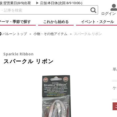
販:翌営業日(8/9)出荷
店舗
:本日休(次回 8/9 10:00-)
ログイン
テーマ・季節で探す
これから始める
イベント・スクール
バルーン
トップ
小物・その他アイテム
スパークル リボン
バルーン
トップ
ディスプレイ・ギフト
スパークル リボン
Sparkle Ribbon
スパークル リボン
単
ケ