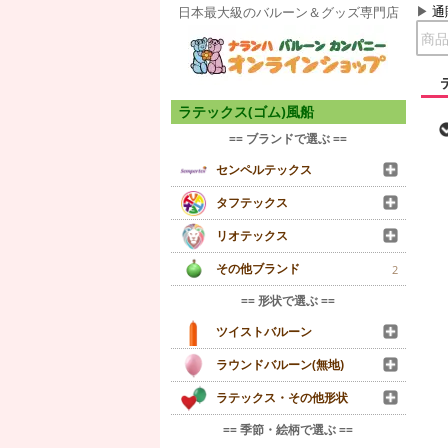
通
日本最大級のバルーン＆グッズ専門店
ラテックス(ゴム)風船
== ブランドで選ぶ ==
センペルテックス
タフテックス
リオテックス
その他ブランド
2
== 形状で選ぶ ==
ツイストバルーン
ラウンドバルーン(無地)
ラテックス・その他形状
== 季節・絵柄で選ぶ ==