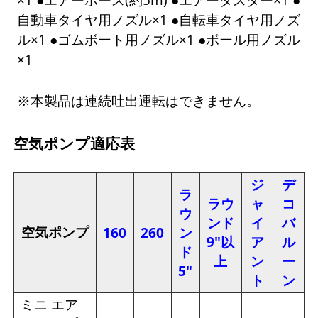
自動車タイヤ用ノズル×1 ●自転車タイヤ用ノズ
ル×1 ●ゴムボート用ノズル×1 ●ボール用ノズル
×1
※本製品は連続吐出運転はできません。
空気ポンプ適応表
ジ
デ
ラ
ラウ
ャ
コ
ウ
ンド
イ
バ
空気ポンプ
160
260
ン
9"以
ア
ル
ド
上
ン
ー
5"
ト
ン
ミニ エア