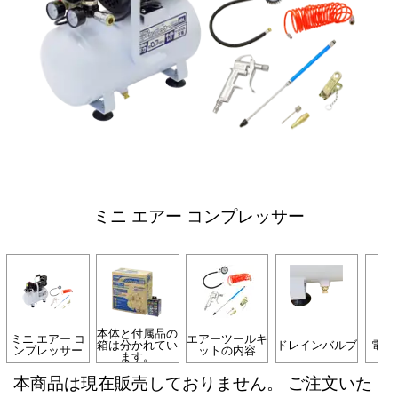
ミニ エアー コンプレッサー
本体と付属品の
ミニ エアー コ
エアーツールキ
箱は分かれてい
ドレインバルブ
電源
ンプレッサー
ットの内容
ます。
本商品は現在販売しておりません。 ご注文いた