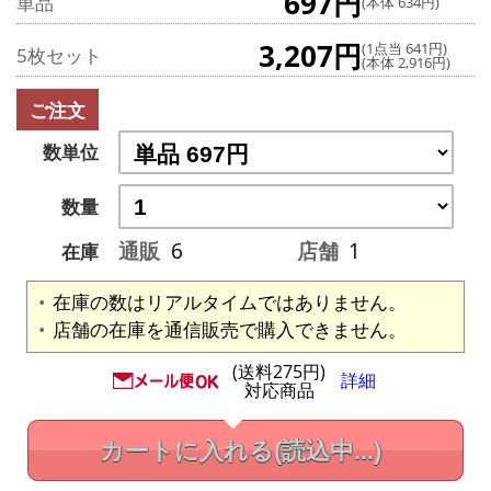
697円
単品
(本体 634円)
3,207円
(1点当 641円)
5枚セット
(本体 2,916円)
ご注文
数単位
数量
通販
6
店舗
1
在庫
在庫の数はリアルタイムではありません。
店舗の在庫を通信販売で購入できません。
(送料275円)
詳細
対応商品
カートに入れる
(読込中...)