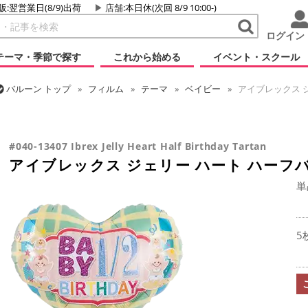
販:翌営業日(8/9)出荷
店舗
:本日休(次回 8/9 10:00-)
ログイン
テーマ・季節で探す
これから始める
イベント・スクール
バルーン
トップ
フィルム
テーマ
ベイビー
アイブレックス 
バルーン
トップ
フィルム
メッセージ
誕生日
アイブレックス
バルーン
トップ
フィルム
デコレーション
アイブレックス
アイブレックス ジェリー ハート ハーフバースデイ タータン
#040-13407 Ibrex Jelly Heart Half Birthday Tartan
アイブレックス ジェリー ハート ハーフ
単
5