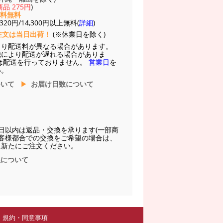
品 275円
)
送料無料
20円/14,300円以上無料(
詳細
)
注文は当日出荷！
(※休業日を除く)
より配送料が異なる場合があります。
他により配送が遅れる場合がありま
は配送を行っておりません。
営業日
を
い。
ついて
お届け日数について
日以内は返品・交換を承ります(一部商
お客様都合での交換をご希望の場合は、
に新たにご注文ください。
換について
規約・同意事項