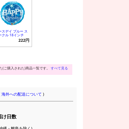
ースデイ ブルー ス
ークル 18インチ
222円
た(ご購入された)商品一覧です。
すべて見る
(
海外への配送について
)
届け日数
(※沖縄・離島を除く)