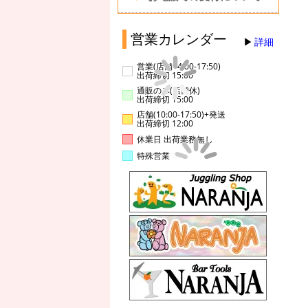
営業カレンダー
詳細
営業(店舗14:00-17:50)
出荷締切 15:00
通販のみ(店舗休)
出荷締切 15:00
店舗(10:00-17:50)+発送
出荷締切 12:00
休業日 出荷業務無し
特殊営業