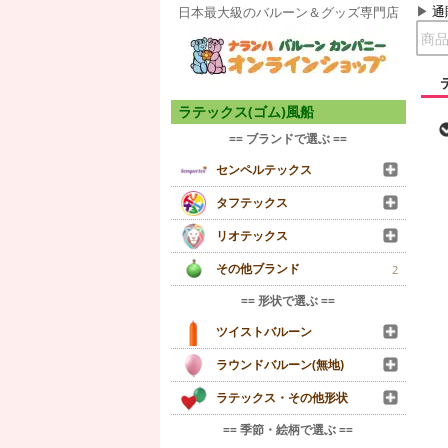
通
日本最大級のバルーン＆グッズ専門店
ラテックス(ゴム)風船
== ブランドで選ぶ ==
センペルテックス
タフテックス
リオテックス
その他ブランド
2
== 形状で選ぶ ==
ツイストバルーン
ラウンドバルーン(無地)
ラテックス・その他形状
== 季節・絵柄で選ぶ ==