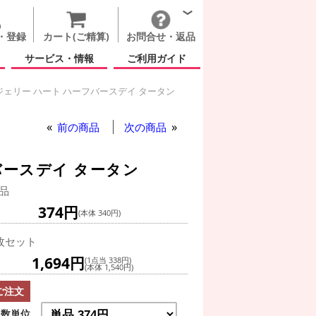
・登録
カート(ご精算)
お問合せ・返品
サービス・情報
ご利用ガイド
ジェリー ハート ハーフバースデイ タータン
 ジェリー ハート ハーフバースデイ タータン
前の商品
次の商品
バースデイ タータン
品
374円
(本体 340円)
枚セット
1,694円
(1点当 338円)
(本体 1,540円)
ご注文
数単位