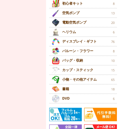
初心者キット
8
空気ポンプ
13
電動空気ポンプ
20
ヘリウム
6
ディスプレイ・ギフト
76
バルーン・フラワー
8
バッグ・収納
10
カップ・スティック
15
小物・その他アイテム
65
書籍
18
DVD
6