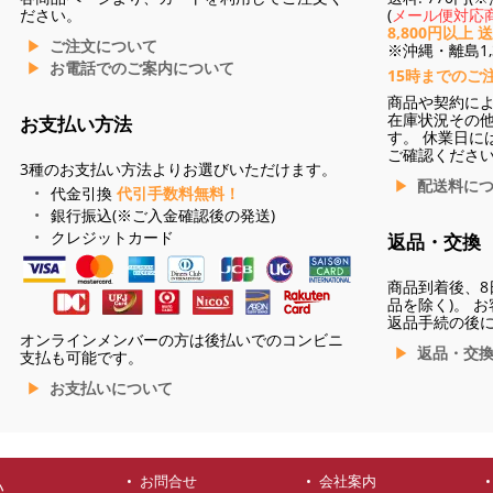
ださい。
(
メール便対応商
8,800円以上 
ご注文について
※沖縄・離島1,3
お電話でのご案内について
15時までのご
商品や契約に
在庫状況その
お支払い方法
す。 休業日に
ご確認くださ
3種のお支払い方法よりお選びいただけます。
配送料に
代金引換
代引手数料無料！
銀行振込(※ご入金確認後の発送)
クレジットカード
返品・交換
商品到着後、8
品を除く)。 
返品手続の後
オンラインメンバーの方は後払いでのコンビニ
返品・交
支払も可能です。
お支払いについて
お問合せ
会社案内
ハ