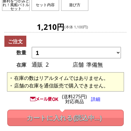
勝利をつかみと
れ！風船バトル
セット内容
遊び方
セット
1,210円
(本体 1,100円)
ご注文
数量
通販
2
店舗
準備無
在庫
在庫の数はリアルタイムではありません。
店舗の在庫を通信販売で購入できません。
(送料275円)
詳細
対応商品
カートに入れる
(読込中...)