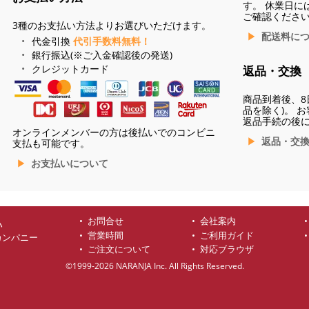
す。 休業日に
ご確認くださ
3種のお支払い方法よりお選びいただけます。
配送料に
代金引換
代引手数料無料！
銀行振込(※ご入金確認後の発送)
クレジットカード
返品・交換
商品到着後、8
品を除く)。 
返品手続の後
オンラインメンバーの方は後払いでのコンビニ
返品・交
支払も可能です。
お支払いについて
お問合せ
会社案内
ハ
営業時間
ご利用ガイド
カンパニー
ご注文について
対応ブラウザ
©1999-2026 NARANJA Inc. All Rights Reserved.