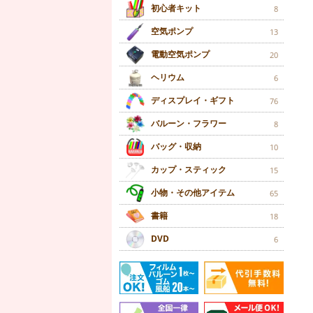
初心者キット
8
空気ポンプ
13
電動空気ポンプ
20
ヘリウム
6
ディスプレイ・ギフト
76
バルーン・フラワー
8
バッグ・収納
10
カップ・スティック
15
小物・その他アイテム
65
書籍
18
DVD
6