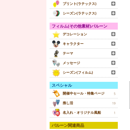
プリント(ラテックス)
シーズン(ラテックス)
フィルム(その他素材)バルーン
デコレーション
キャラクター
テーマ
メッセージ
シーズン(フィルム)
スペシャル
開催中セール・特集ページ
5
推し活
19
名入れ・オリジナル風船
1
バルーン関連商品