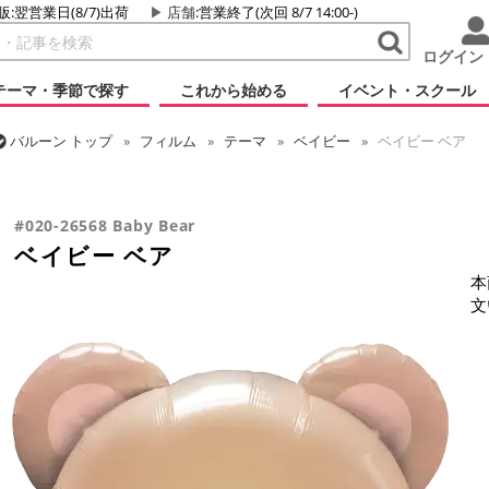
販:翌営業日(8/7)出荷
店舗
:営業終了(次回 8/7 14:00-)
ログイン
テーマ・季節で探す
これから始める
イベント・スクール
バルーン
トップ
フィルム
テーマ
ベイビー
ベイビー ベア
バルーン
トップ
フィルム
テーマ
動物・虫
ベイビー ベア
#020-26568 Baby Bear
ベイビー ベア
本
文