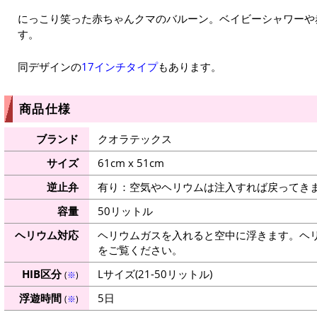
にっこり笑った赤ちゃんクマのバルーン。ベイビーシャワーや
す。
同デザインの
17インチタイプ
もあります。
商品仕様
ブランド
クオラテックス
サイズ
61cm x 51cm
逆止弁
有り：空気やヘリウムは注入すれば戻ってき
容量
50リットル
ヘリウム対応
ヘリウムガスを入れると空中に浮きます。ヘ
をご覧ください。
HIB区分
Lサイズ(21-50リットル)
(
※
)
浮遊時間
5日
(
※
)