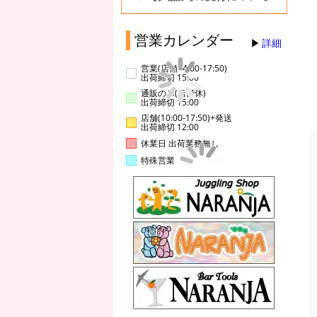
営業カレンダー
詳細
営業(店舗14:00-17:50)
出荷締切 15:00
通販のみ(店舗休)
出荷締切 15:00
店舗(10:00-17:50)+発送
出荷締切 12:00
休業日 出荷業務無し
特殊営業