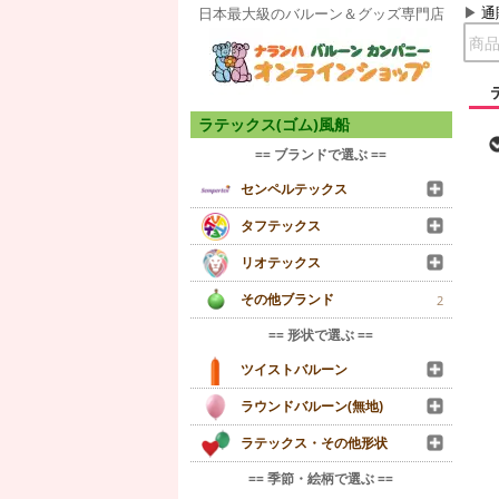
通
日本最大級のバルーン＆グッズ専門店
ラテックス(ゴム)風船
== ブランドで選ぶ ==
センペルテックス
タフテックス
リオテックス
その他ブランド
2
== 形状で選ぶ ==
ツイストバルーン
ラウンドバルーン(無地)
ラテックス・その他形状
== 季節・絵柄で選ぶ ==