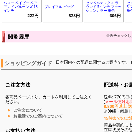
ハロー ベイビー ベア
センペルテックス ラ
セ
アンド バルーンズ 18
プレイフル ピッグ
ウンド 5インチ ファッ
S
インチ
ションカラー 単色
単
222円
528円
606円
最近チェックし
閲覧履歴
ショッピングガイド
日本国内への配送に関するご案内です。 
ご注文方法
配送料・お
各商品ページより、カートを利用してご注文く
送料: 770円
ださい。
(
メール便対応商
8,800円以上 
ご注文について
※沖縄・離島1,3
お電話でのご案内について
15時までのご
商品や契約に
在庫状況その
お支払い方法