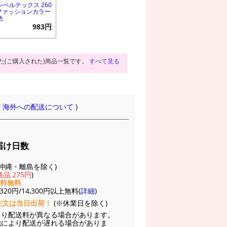
ンペルテックス 260
 ファッションカラー
色
983円
た(ご購入された)商品一覧です。
すべて見る
(
海外への配送について
)
届け日数
(※沖縄・離島を除く)
品 275円
)
送料無料
20円/14,300円以上無料(
詳細
)
注文は当日出荷！
(※休業日を除く)
より配送料が異なる場合があります。
他により配送が遅れる場合がありま