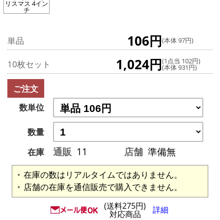
リスマス 4イン
チ
106円
単品
(本体 97円)
1,024円
(1点当 102円)
10枚セット
(本体 931円)
ご注文
数単位
数量
通販
11
店舗
準備無
在庫
在庫の数はリアルタイムではありません。
店舗の在庫を通信販売で購入できません。
(送料275円)
詳細
対応商品