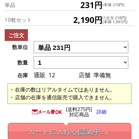
231円
単品
(本体 210円)
2,190円
(1点当 218円)
10枚セット
(本体 1,991円)
ご注文
数単位
数量
通販
12
店舗
準備無
在庫
在庫の数はリアルタイムではありません。
店舗の在庫を通信販売で購入できません。
(送料275円)
詳細
対応商品
カートに入れる
(読込中...)