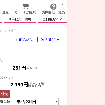
・登録
カート(ご精算)
お問合せ・返品
サービス・情報
ご利用ガイド
 ミニシェイプ
前の商品
次の商品
品
231円
(本体 210円)
0枚セット
2,190円
(1点当 218円)
(本体 1,991円)
ご注文
数単位