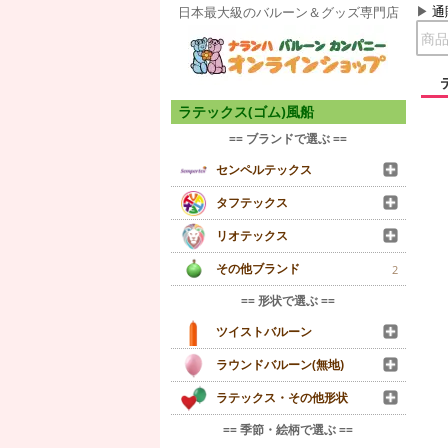
通
日本最大級のバルーン＆グッズ専門店
ラテックス(ゴム)風船
== ブランドで選ぶ ==
センペルテックス
タフテックス
リオテックス
その他ブランド
2
== 形状で選ぶ ==
ツイストバルーン
ラウンドバルーン(無地)
ラテックス・その他形状
== 季節・絵柄で選ぶ ==