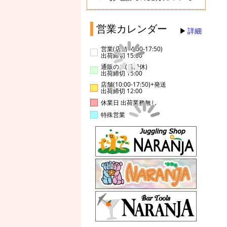
営業カレンダー
詳細
営業(店舗14:00-17:50)
出荷締切 15:00
通販のみ(店舗休)
出荷締切 15:00
店舗(10:00-17:50)+発送
出荷締切 12:00
休業日 出荷業務無し
特殊営業