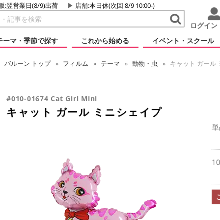
販:翌営業日(8/9)出荷
店舗
:本日休(次回 8/9 10:00-)
ログイン
テーマ・季節で探す
これから始める
イベント・スクール
バルーン
トップ
フィルム
テーマ
動物・虫
キャット ガール
#010-01674 Cat Girl Mini
キャット ガール ミニシェイプ
単
1