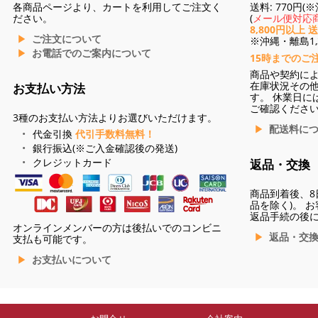
各商品ページより、カートを利用してご注文く
送料: 770円
ださい。
(
メール便対応商
8,800円以上 
ご注文について
※沖縄・離島1,3
お電話でのご案内について
15時までのご
商品や契約に
在庫状況その
お支払い方法
す。 休業日に
ご確認くださ
3種のお支払い方法よりお選びいただけます。
配送料に
代金引換
代引手数料無料！
銀行振込(※ご入金確認後の発送)
クレジットカード
返品・交換
商品到着後、8
品を除く)。 
返品手続の後
オンラインメンバーの方は後払いでのコンビニ
返品・交
支払も可能です。
お支払いについて