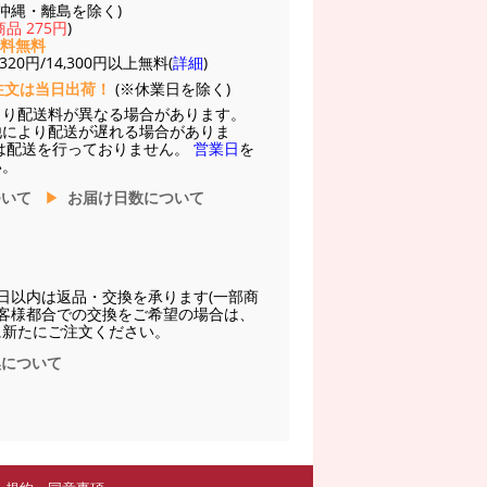
(※沖縄・離島を除く)
品 275円
)
送料無料
20円/14,300円以上無料(
詳細
)
注文は当日出荷！
(※休業日を除く)
より配送料が異なる場合があります。
他により配送が遅れる場合がありま
は配送を行っておりません。
営業日
を
い。
ついて
お届け日数について
日以内は返品・交換を承ります(一部商
お客様都合での交換をご希望の場合は、
に新たにご注文ください。
換について