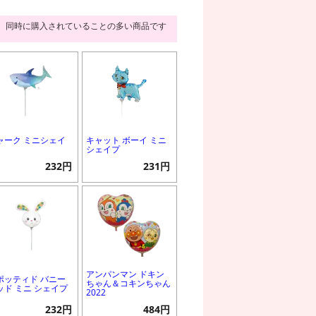
同時に購入されていることの多い商品です
ャーク ミニシェイ
キャット ボーイ ミニ
シェイプ
232円
231円
アンパンマン ドキン
ポッティド バニー
ちゃん＆コキンちゃん
ッド ミニ シェイプ
2022
232円
484円