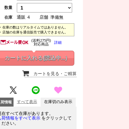
数量
通販
4
店舗
準備無
在庫
在庫の数はリアルタイムではありません。
店舗の在庫を通信販売で購入できません。
(送料275円)
詳細
対応商品
カートに入れる
(読込中...)
カートを見る
・ご精算
入荷情報
すべて表示
在庫切のみ表示
現在すべて在庫があります。
をクリックして
入荷情報をすべて表示
ください。