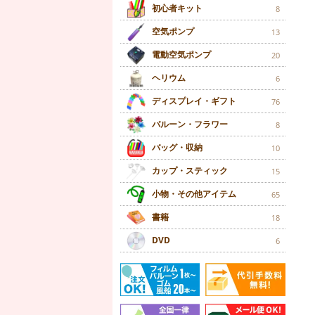
初心者キット
8
空気ポンプ
13
電動空気ポンプ
20
ヘリウム
6
ディスプレイ・ギフト
76
バルーン・フラワー
8
バッグ・収納
10
カップ・スティック
15
小物・その他アイテム
65
書籍
18
DVD
6