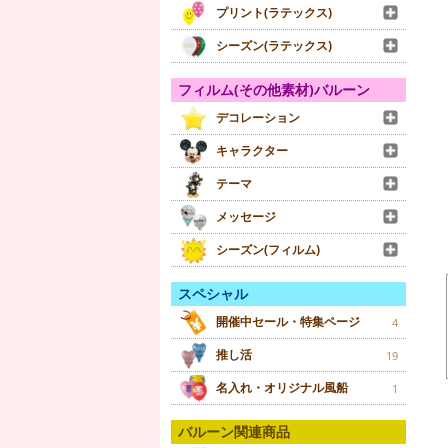
プリント(ラテックス)
シーズン(ラテックス)
フィルム(その他素材)バルーン
デコレーション
キャラクター
テーマ
メッセージ
シーズン(フィルム)
スペシャル
開催中セール・特集ページ
4
推し活
19
名入れ・オリジナル風船
1
バルーン関連商品