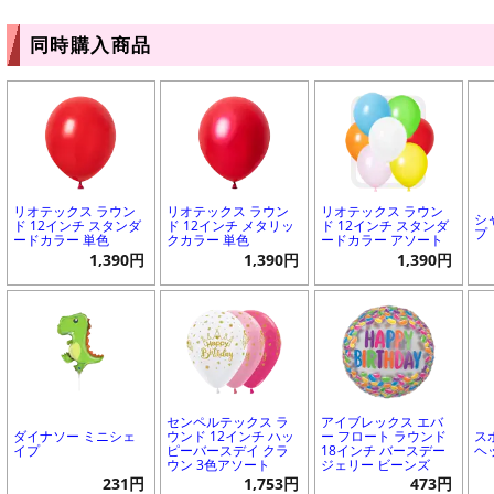
同時購入商品
リオテックス ラウン
リオテックス ラウン
リオテックス ラウン
シ
ド 12インチ スタンダ
ド 12インチ メタリッ
ド 12インチ スタンダ
プ
ードカラー 単色
クカラー 単色
ードカラー アソート
1,390円
1,390円
1,390円
センペルテックス ラ
アイブレックス エバ
ダイナソー ミニシェ
ウンド 12インチ ハッ
ー フロート ラウンド
ス
イプ
ピーバースデイ クラ
18インチ バースデー
ヘ
ウン 3色アソート
ジェリー ビーンズ
231円
1,753円
473円