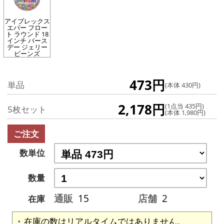
アイブレックス
エバー フロー
ト ラウンド 18
インチ バース
デー ジェリー
ビーンズ
473円
単品
(本体 430円)
2,178円
(1点当 435円)
5枚セット
(本体 1,980円)
ご注文
数単位
数量
通販
15
店舗
2
在庫
在庫の数はリアルタイムではありません。