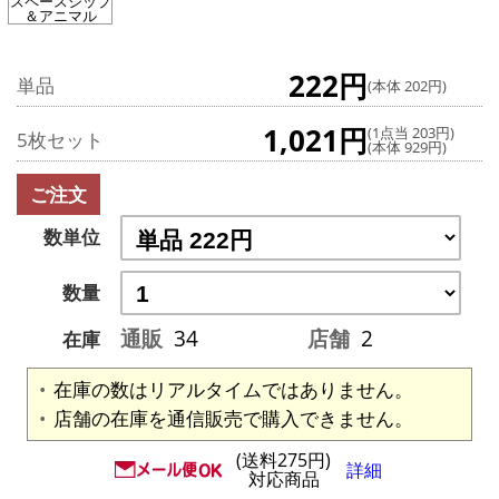
スペースシップ
＆アニマル
222円
単品
(本体 202円)
1,021円
(1点当 203円)
5枚セット
(本体 929円)
ご注文
数単位
数量
通販
34
店舗
2
在庫
在庫の数はリアルタイムではありません。
店舗の在庫を通信販売で購入できません。
(送料275円)
詳細
対応商品