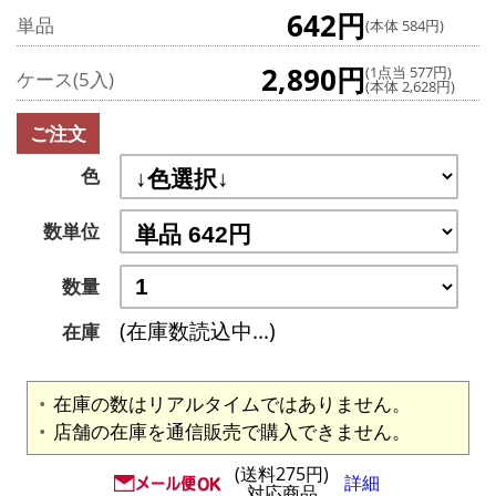
642円
単品
(本体 584円)
2,890円
(1点当 577円)
ケース(5入)
(本体 2,628円)
ご注文
色
数単位
数量
(在庫数読込中...)
在庫
在庫の数はリアルタイムではありません。
店舗の在庫を通信販売で購入できません。
(送料275円)
詳細
対応商品