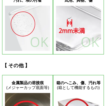
汚れ、埃の付着
気泡、異物、傷
その他
金属製品の溶接痕
箱のへこみ、傷、汚れ等
(メジャーカップ底面等)
(箱として機能するもの)