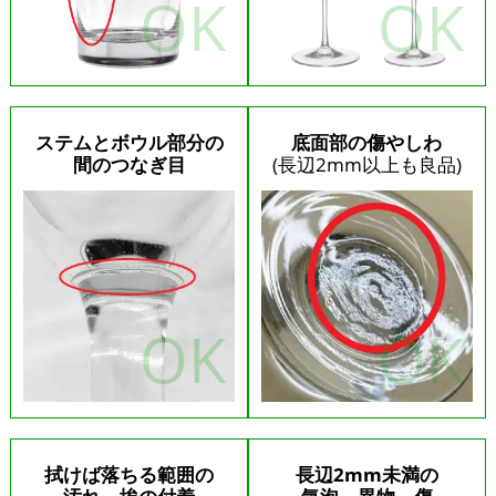
ステムとボウル部分の
底面部の傷やしわ
間のつなぎ目
(長辺2mm以上も良品)
拭けば落ちる範囲の
長辺2mm未満の