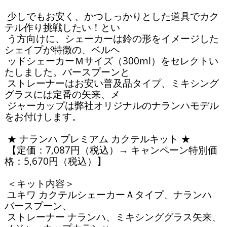
 少しでもお安く、かつしっかりとした道具でカク
テル作り挑戦したい！とい

 う方向けに、シェーカーは鈴の形をイメージした
シェイプが特徴の、ベルヘ

 ッドシェーカーＭサイズ（300ml）をセレクトい
たしました。バースプーンと

 ストレーナーはお安い普及品タイプ、ミキシング
グラスには定番の矢来、メ

 ジャーカップは弊社オリジナルのナランハモデル
をお付けします。

 ★ ナランハ プレミアム カクテルキット ★

 【定価：7,087円（税込）→ キャンペーン特別価
格：5,670円（税込）】

 ＜キット内容＞

 ユキワ カクテルシェーカーＡタイプ、ナランハ 
バースプーン、

 ストレーナー ナランハ、ミキシンググラス矢来、