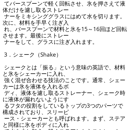
 てバースプーンで軽く回転させ、氷を押さえて液
体だけを濾し取るストレー

 ナーをミキシンググラスにはめて水を切ります。
次に、材料を手早く注ぎ入

 れ、バースプーンで材料と氷を15～16回ほど回転
させます。最後にストレー

 ナーをして、グラスに注ぎ入れます。

 3．シェーク（Shake）

 シェークとは「振る」という意味の英語で、材料
と氷をシェーカーに入れ、

 強く混ぜ合わせる技法のことです。通常、シェー
カーは氷を液体を入れるボ

 ディ、液体を濾し取るストレーナー、シェーク時
に液体が漏れないようにす

 るフタの役割をしているトップの3つのパーツで
構成されており、スリーピ

 ース・シェーカーとも呼ばれます。まず、ステア
と同様に氷をボディに入れ
