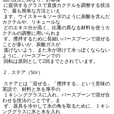
 に提供するグラスで直接カクテルを調整する技法
で、最も簡単な方法といえ

 ます。ウイスキー＆ソーダのように炭酸を含んだ
カクテルや、リキュールな

 どのエキス分が高く、比重の異なる材料を使うカ
クテルの調整に用いられま

 す。攪拌するために長細いバースプーンで混ぜる
ことが多いが、炭酸ガスが

 逃げないよう、また氷が溶けて水っぽくならない
ように、バースプーンでの

 回転は原則として2回までとされています。

 2．ステア（Stir）

 ステアとは「混ぜる」「攪拌する」という意味の
英語で、材料と氷を厚手の

 ミキシンググラスに入れ、バースプーンで混ぜ合
わせる技法のことです。ま

 ず、器具を冷やして氷の角を取るために、ミキシ
ンググラスに氷と水を入れ
