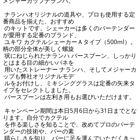
メジャーカップナランハ。

 ナランハオリジナルの道具や、プロも使用する定
番商品を揃えた、おすすめ

 のキットです。シェーカーは多くのバーテンダー
が愛用する定番のブランド、

 ユキワ カクテルシェーカーＡタイプ（500ml）。
柄の部分全体が美しく螺旋

 状にねじられたナランハ バースプーン、しっかり
とはまる目の細かいバネを

 用いたストレーナー ナランハ、そしてメジャーカ
ップも弊社オリジナルモデ

 ルをお付けし、ミキシンググラスは定番の矢来タ
イプをセレクトしました。

 バースプーンは左利き用もお選びいただけます。

 キャンペーン期間は本日5月6日から31日までとな
ります。自分でカクテル

 を作る楽しさを知ることで、改めてプロのバーテ
ンダーの技術や、バーの素

 晴らしさを知り、バーに足を運んでいただくきっ