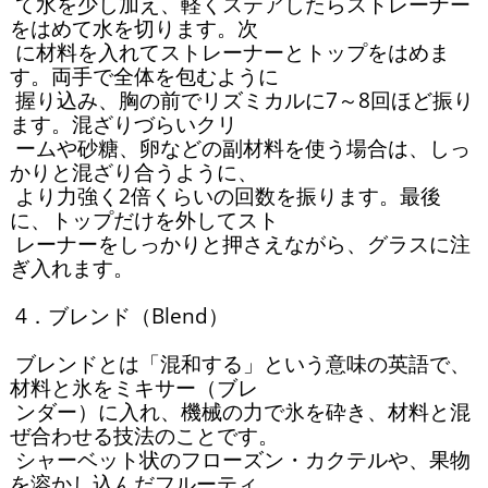
 て水を少し加え、軽くステアしたらストレーナー
をはめて水を切ります。次

 に材料を入れてストレーナーとトップをはめま
す。両手で全体を包むように

 握り込み、胸の前でリズミカルに7～8回ほど振り
ます。混ざりづらいクリ

 ームや砂糖、卵などの副材料を使う場合は、しっ
かりと混ざり合うように、

 より力強く2倍くらいの回数を振ります。最後
に、トップだけを外してスト

 レーナーをしっかりと押さえながら、グラスに注
ぎ入れます。

 4．ブレンド（Blend）

 ブレンドとは「混和する」という意味の英語で、
材料と氷をミキサー（ブレ

 ンダー）に入れ、機械の力で氷を砕き、材料と混
ぜ合わせる技法のことです。

 シャーベット状のフローズン・カクテルや、果物
を溶かし込んだフルーティ
