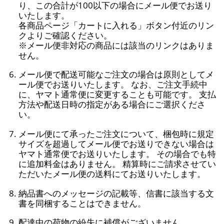
り、この合計が100以下の場合にメール便でお送り
いたします。
各商品ページ「カートに入れる」ボタン付近のリン
クよりご確認ください。
※メール便非対応の商品には該当のリンクはありま
せん。
メール便で配送可能なご注文の場合は原則としてメ
ール便でお送りいたします。 なお、ご注文手続中
に、ヤマト通常便に変更することも可能です。 支払
方法や配送日時の指定がある場合にご選択くださ
い。
メール便にて承ったご注文について、梱包時に規定
サイズを超過してメール便でお送りできない場合は
ヤマト通常便でお送りいたします。 その場合でも特
に追加料金はありません。 精算時にご請求させてい
ただいたメール便の送料にてお送りいたします。
納品書へのメッセージの記載等、信書に該当する文
書を同梱することはできません。
配達中の荷物の紛失に補償がございません。