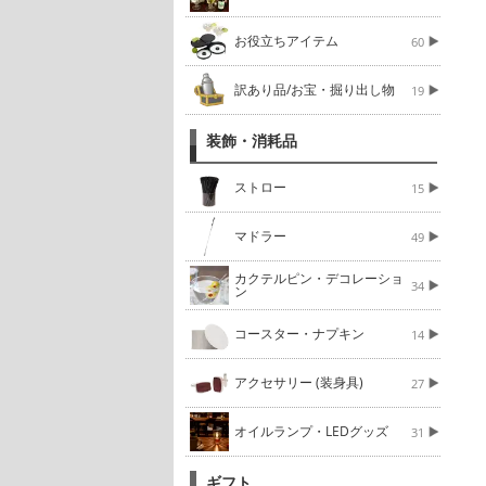
お役立ちアイテム
60
訳あり品/お宝・掘り出し物
19
装飾・消耗品
ストロー
15
マドラー
49
カクテルピン・デコレーショ
34
ン
コースター・ナプキン
14
アクセサリー (装身具)
27
オイルランプ・LEDグッズ
31
ギフト