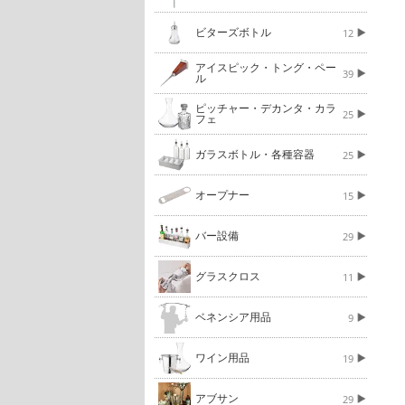
ビターズボトル
12
アイスピック・トング・ペー
39
ル
ピッチャー・デカンタ・カラ
25
フェ
ガラスボトル・各種容器
25
オープナー
15
バー設備
29
グラスクロス
11
ベネンシア用品
9
ワイン用品
19
アブサン
29