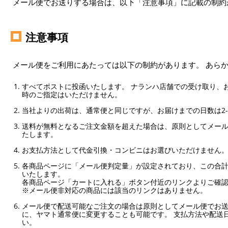
メール便でお送りする場合は、以下「注意事項」に記載の制約
注意事項
メール便をご利用にあたっては以下の制約があります。 あら
すべてポストに投函いたします。 ナランハ店舗での受け取り、
時のご指定はいただけません。
当社よりの出荷は、通常便と同じですが、お届けまでの日数は2-
送料が無料となるご注文金額を超えた場合は、原則としてメー
たします。
お支払方法として代金引換・コンビニはお選びいただけません
各商品ページに「メール便判定量」が設定されており、この合計
いたします。
各商品ページ「カートに入れる」ボタン付近のリンクよりご確
※メール便非対応の商品には該当のリンクはありません。
メール便で配送可能なご注文の場合は原則としてメール便でお送
に、ヤマト通常便に変更することも可能です。 支払方法や配送
い。