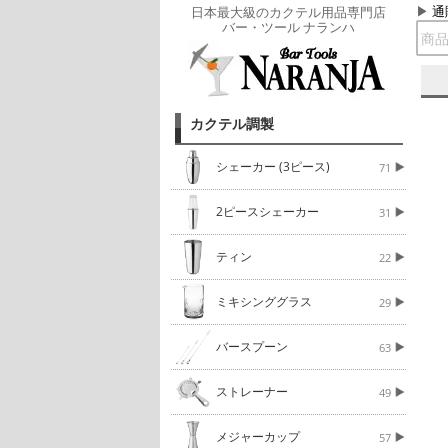
通
日本最大級のカクテル用品専門店
バー・ツール ナランハ
カクテル調製
シェーカー (3ピース)
71
2ピースシェーカー
31
ティン
22
ミキシンググラス
29
バースプーン
63
ストレーナー
49
メジャーカップ
57