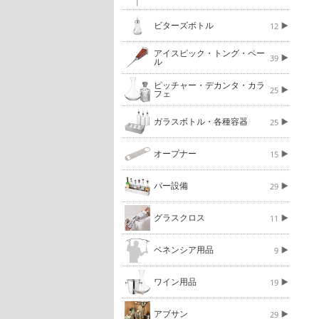
ビターズボトル
12
アイスピック・トング・ペー
39
ル
ピッチャー・デカンタ・カラ
25
フェ
ガラスボトル・各種容器
25
オープナー
15
バー設備
29
グラスクロス
11
ベネンシア用品
9
ワイン用品
19
アブサン
29