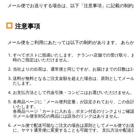
メール便でお送りする場合は、以下「注意事項」に記載の制約
注意事項
メール便をご利用にあたっては以下の制約があります。 あら
すべてポストに投函いたします。 ナランハ店舗での受け取り、
時のご指定はいただけません。
当社よりの出荷は、通常便と同じですが、お届けまでの日数は2-
送料が無料となるご注文金額を超えた場合は、原則としてメー
たします。
お支払方法として代金引換・コンビニはお選びいただけません
各商品ページに「メール便判定量」が設定されており、この合計
いたします。
各商品ページ「カートに入れる」ボタン付近のリンクよりご確
※メール便非対応の商品には該当のリンクはありません。
メール便で配送可能なご注文の場合は原則としてメール便でお送
に、ヤマト通常便に変更することも可能です。 支払方法や配送