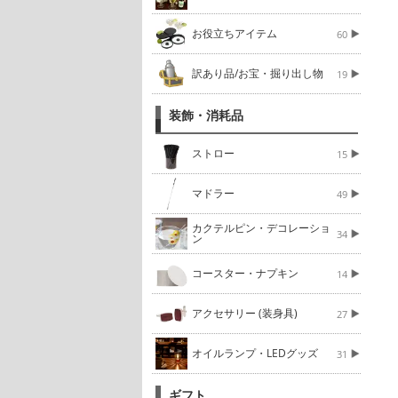
お役立ちアイテム
60
訳あり品/お宝・掘り出し物
19
装飾・消耗品
ストロー
15
マドラー
49
カクテルピン・デコレーショ
34
ン
コースター・ナプキン
14
アクセサリー (装身具)
27
オイルランプ・LEDグッズ
31
ギフト