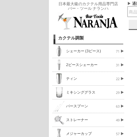
通
日本最大級のカクテル用品専門店
バー・ツール ナランハ
カクテル調製
シェーカー (3ピース)
71
2ピースシェーカー
31
ティン
22
ミキシンググラス
29
バースプーン
63
ストレーナー
49
メジャーカップ
57