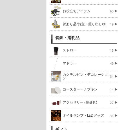
お役立ちアイテム
60
訳あり品/お宝・掘り出し物
19
装飾・消耗品
ストロー
15
マドラー
49
カクテルピン・デコレーショ
34
ン
コースター・ナプキン
14
アクセサリー (装身具)
27
オイルランプ・LEDグッズ
31
ギフト