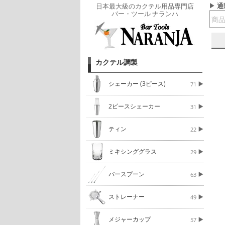
通
日本最大級のカクテル用品専門店
バー・ツール ナランハ
カクテル調製
シェーカー (3ピース)
71
2ピースシェーカー
31
ティン
22
ミキシンググラス
29
バースプーン
63
ストレーナー
49
メジャーカップ
57