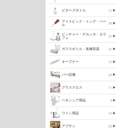
ビターズボトル
12
アイスピック・トング・ペー
39
ル
ピッチャー・デカンタ・カラ
25
フェ
ガラスボトル・各種容器
25
オープナー
15
バー設備
29
グラスクロス
11
ベネンシア用品
9
ワイン用品
19
アブサン
29