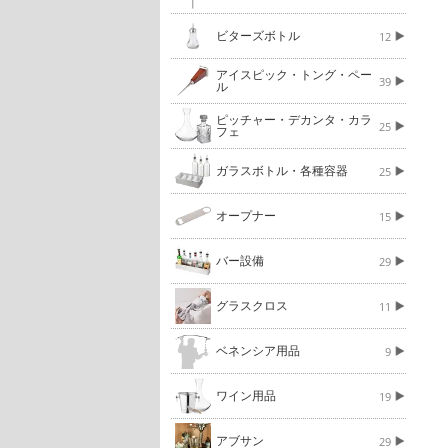
ビターズボトル
12
アイスピック・トング・ペー
39
ル
ピッチャー・デカンタ・カラ
25
フェ
ガラスボトル・各種容器
25
オープナー
15
バー設備
29
グラスクロス
11
ベネンシア用品
9
ワイン用品
19
アブサン
29