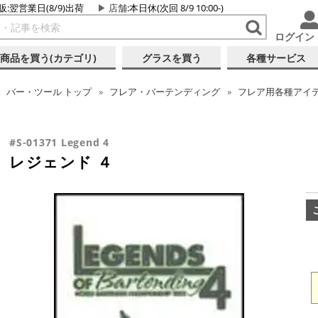
販:翌営業日(8/9)出荷
店舗
:本日休(次回 8/9 10:00-)
ログイン
商品を買う(カテゴリ)
グラスを買う
各種サービス
バー・ツール
トップ
フレア・バーテンディング
フレア用各種アイ
#S-01371 Legend 4
レジェンド ４