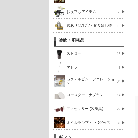
お役立ちアイテム
60
訳あり品/お宝・掘り出し物
19
装飾・消耗品
ストロー
15
マドラー
49
カクテルピン・デコレーショ
34
ン
コースター・ナプキン
14
アクセサリー (装身具)
27
オイルランプ・LEDグッズ
31
ギフト