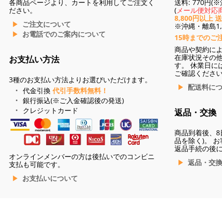
各商品ページより、カートを利用してご注文く
送料: 770円
ださい。
(
メール便対応商
8,800円以上 
ご注文について
※沖縄・離島1,3
お電話でのご案内について
15時までのご
商品や契約に
在庫状況その
お支払い方法
す。 休業日に
ご確認くださ
3種のお支払い方法よりお選びいただけます。
配送料に
代金引換
代引手数料無料！
銀行振込(※ご入金確認後の発送)
クレジットカード
返品・交換
商品到着後、8
品を除く)。 
返品手続の後
オンラインメンバーの方は後払いでのコンビニ
返品・交
支払も可能です。
お支払いについて