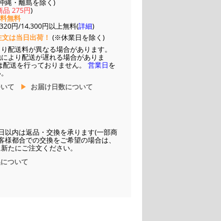
(※沖縄・離島を除く)
品 275円
)
送料無料
20円/14,300円以上無料(
詳細
)
注文は当日出荷！
(※休業日を除く)
より配送料が異なる場合があります。
他により配送が遅れる場合がありま
は配送を行っておりません。
営業日
を
い。
ついて
お届け日数について
日以内は返品・交換を承ります(一部商
お客様都合での交換をご希望の場合は、
に新たにご注文ください。
換について