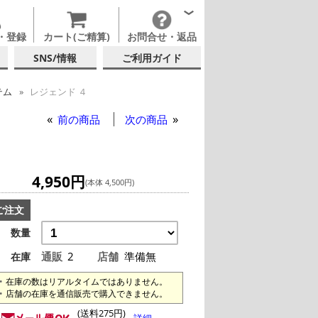
・登録
カート(ご精算)
お問合せ・返品
SNS/情報
ご利用ガイド
テム
レジェンド ４
前の商品
次の商品
4,950円
(本体 4,500円)
ご注文
数量
通販
2
店舗
準備無
在庫
在庫の数はリアルタイムではありません。
店舗の在庫を通信販売で購入できません。
(送料275円)