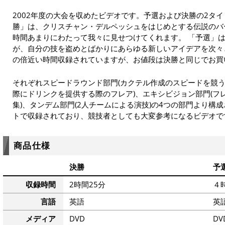
2002年度の大会を収めたビデオです。予選および決勝の2タ
勝」は、クリスチャン・デルペッシュをはじめとする伝説のバ
時間あまりにわたって我々に見せつけてくれます。 「予選」
が、自分の技を盗めとばかりにあらゆる新しいアイデアを次々
の倍近い時間収録されていますが、お値段は決勝と同じでお買
それぞれスピードラウンド部門(カクテル作成のスピードを競う
際にドリンクを提供する際のフレア)、エキシビジョン部門(フ
集)、タンデム部門(2人チームによる演技)の4つの部門より構
トで収録されており、競技者としても大変参考になるビデオで
商品仕様
決勝
予
収録時間
2時間25分
４
言語
英語
英
メディア
DVD
DV