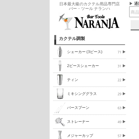
通
日本最大級のカクテル用品専門店
バー・ツール ナランハ
カクテル調製
シェーカー (3ピース)
71
2ピースシェーカー
31
ティン
22
ミキシンググラス
29
バースプーン
63
ストレーナー
49
メジャーカップ
57