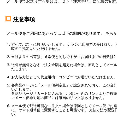
メール便でお送りする場合は、以下「注意事項」に記載の制約
注意事項
メール便をご利用にあたっては以下の制約があります。 あら
すべてポストに投函いたします。 ナランハ店舗での受け取り、
時のご指定はいただけません。
当社よりの出荷は、通常便と同じですが、お届けまでの日数は2-
送料が無料となるご注文金額を超えた場合は、原則としてメー
たします。
お支払方法として代金引換・コンビニはお選びいただけません
各商品ページに「メール便判定量」が設定されており、この合計
いたします。
各商品ページ「カートに入れる」ボタン付近のリンクよりご確
※メール便非対応の商品には該当のリンクはありません。
メール便で配送可能なご注文の場合は原則としてメール便でお送
に、ヤマト通常便に変更することも可能です。 支払方法や配送
い。