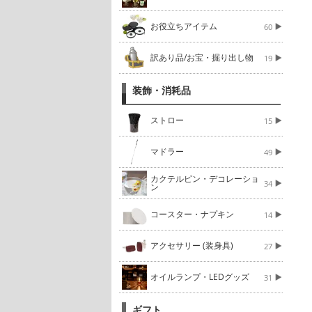
お役立ちアイテム
60
訳あり品/お宝・掘り出し物
19
装飾・消耗品
ストロー
15
マドラー
49
カクテルピン・デコレーショ
34
ン
コースター・ナプキン
14
アクセサリー (装身具)
27
オイルランプ・LEDグッズ
31
ギフト