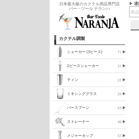
通
日本最大級のカクテル用品専門店
バー・ツール ナランハ
カクテル調製
シェーカー (3ピース)
71
2ピースシェーカー
31
ティン
22
ミキシンググラス
29
バースプーン
63
ストレーナー
49
メジャーカップ
57