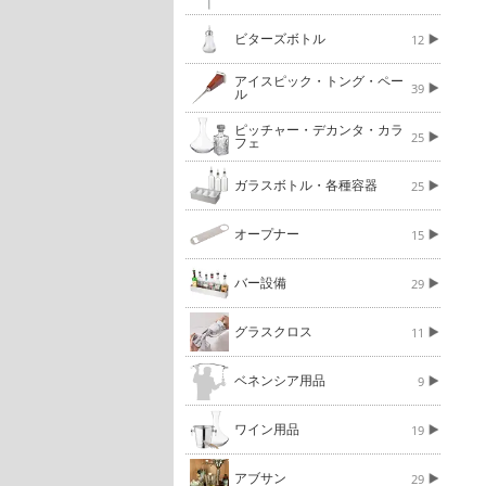
ビターズボトル
12
アイスピック・トング・ペー
39
ル
ピッチャー・デカンタ・カラ
25
フェ
ガラスボトル・各種容器
25
オープナー
15
バー設備
29
グラスクロス
11
ベネンシア用品
9
ワイン用品
19
アブサン
29