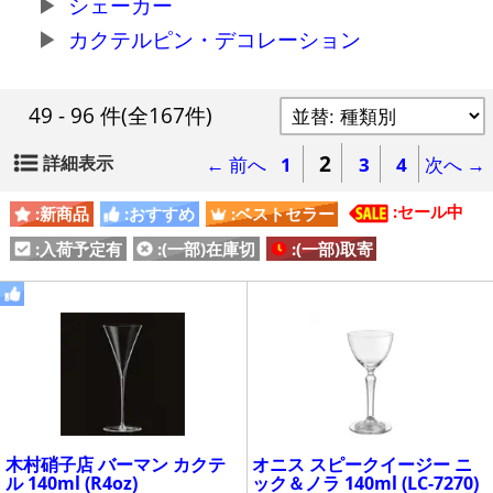
シェーカー
カクテルピン・デコレーション
49 - 96 件
(全167件)
2
詳細表示
← 前へ
1
3
4
次へ →
:セール中
:新商品
:おすすめ
:ベストセラー
:入荷予定有
:(一部)在庫切
:(一部)取寄
木村硝子店 バーマン カクテ
オニス スピークイージー ニ
ル 140ml (R4oz)
ック＆ノラ 140ml (LC-7270)