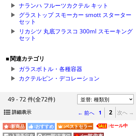
ナランハ フルーツカクテル キット
グラストップ スモーカー smott スターター
セット
リカシツ 丸底フラスコ 300ml スモーキング
セット
関連カテゴリ
ガラスボトル・各種容器
カクテルピン・デコレーション
49 - 72 件
(全72件)
2
詳細表示
← 前へ
1
次へ →
:セール中
:新商品
:おすすめ
:ベストセラー
:入荷予定有
:(一部)在庫切
:(一部)取寄