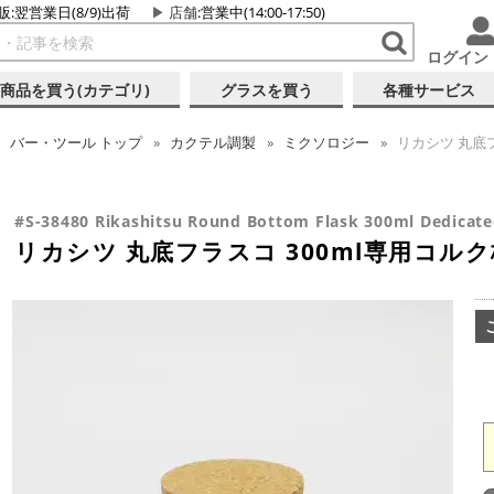
販:翌営業日(8/9)出荷
店舗
:営業中(14:00-17:50)
ログイン
商品を買う(カテゴリ)
グラスを買う
各種サービス
バー・ツール
トップ
カクテル調製
ミクソロジー
リカシツ 丸底フ
#S-38480 Rikashitsu Round Bottom Flask 300ml Dedicate
リカシツ 丸底フラスコ 300ml専用コルク