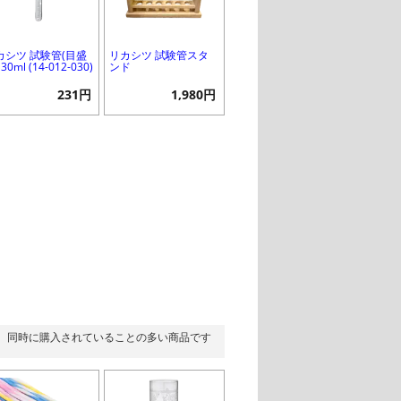
カシツ 試験管(目盛
リカシツ 試験管スタ
 30ml (14-012-030)
ンド
231円
1,980円
同時に購入されていることの多い商品です