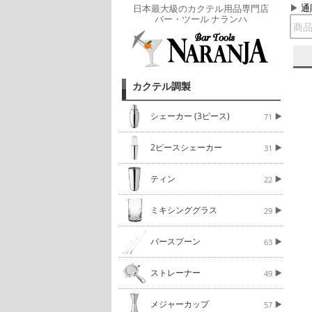
通
日本最大級のカクテル用品専門店
バー・ツール ナランハ
カクテル調製
シェーカー (3ピース)
71
2ピースシェーカー
31
ティン
22
ミキシンググラス
29
バースプーン
63
ストレーナー
49
メジャーカップ
57