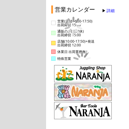
営業カレンダー
詳細
営業(店舗14:00-17:50)
出荷締切 15:00
通販のみ(店舗休)
出荷締切 15:00
店舗(10:00-17:50)+発送
出荷締切 12:00
休業日 出荷業務無し
特殊営業