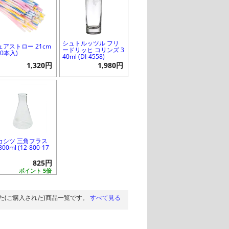
シュトルッツル フリ
ュアストロー 21cm
ードリッヒ コリンズ 3
00本入)
40ml (DI-4558)
1,320円
1,980円
カシツ 三角フラス
300ml (12-800-17
825円
ポイント 5倍
た(ご購入された)商品一覧です。
すべて見る