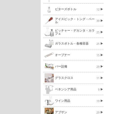
ビターズボトル
12
アイスピック・トング・ペー
39
ル
ピッチャー・デカンタ・カラ
25
フェ
ガラスボトル・各種容器
25
オープナー
15
バー設備
29
グラスクロス
11
ベネンシア用品
9
ワイン用品
19
アブサン
29