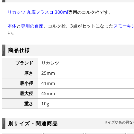
リカシツ 丸底フラスコ 300ml
専用のコルク栓です。
本体
と
専用の台座
、コルク栓、3点がセットになった
スモーキ
い。
商品仕様
ブランド
リカシツ
厚さ
25mm
最小径
41mm
最大径
45mm
重さ
10g
サイズや色の異な
別サイズ・関連商品