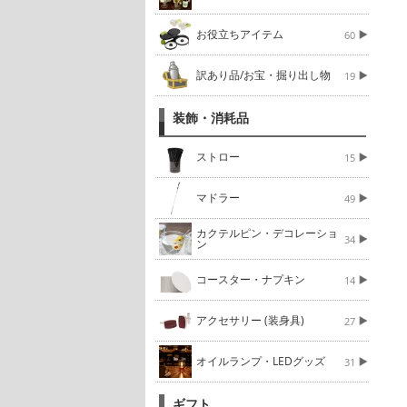
お役立ちアイテム
60
訳あり品/お宝・掘り出し物
19
装飾・消耗品
ストロー
15
マドラー
49
カクテルピン・デコレーショ
34
ン
コースター・ナプキン
14
アクセサリー (装身具)
27
オイルランプ・LEDグッズ
31
ギフト