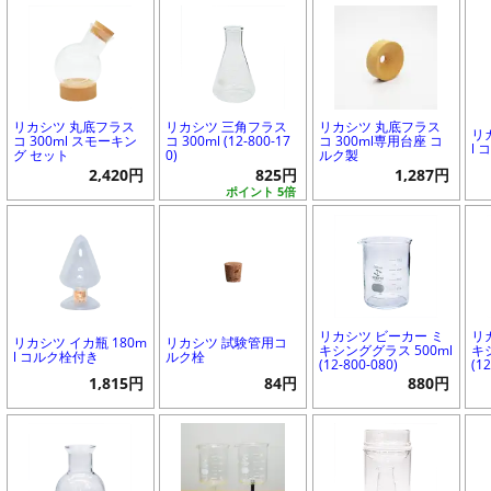
リカシツ 丸底フラス
リカシツ 三角フラス
リカシツ 丸底フラス
リ
コ 300ml スモーキン
コ 300ml (12-800-17
コ 300ml専用台座 コ
l
グ セット
0)
ルク製
2,420円
825円
1,287円
ポイント 5倍
リカシツ ビーカー ミ
リ
リカシツ イカ瓶 180m
リカシツ 試験管用コ
キシンググラス 500ml
キ
l コルク栓付き
ルク栓
(12-800-080)
(1
1,815円
84円
880円