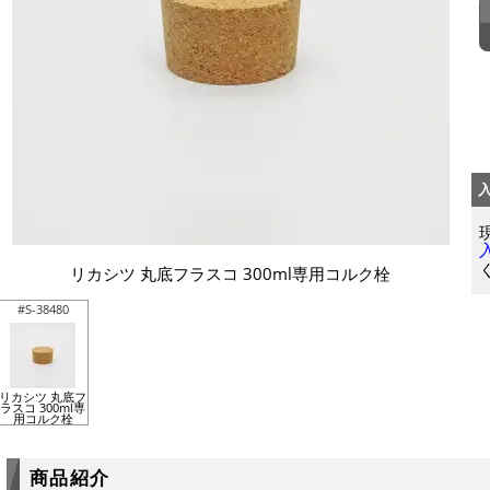
リカシツ 丸底フラスコ 300ml専用コルク栓
#S-38480
リカシツ 丸底フ
ラスコ 300ml専
用コルク栓
商品紹介