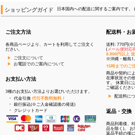
ショッピングガイド
日本国内への配送に関するご案内です。 
ご注文方法
配送料・お
各商品ページより、カートを利用してご注文く
送料: 770円
ださい。
(
メール便対応商
8,800円以上 
ご注文について
※沖縄・離島1,3
お電話でのご案内について
15時までのご
商品や契約に
在庫状況その
お支払い方法
す。 休業日に
ご確認くださ
3種のお支払い方法よりお選びいただけます。
配送料に
代金引換
代引手数料無料！
銀行振込(※ご入金確認後の発送)
クレジットカード
返品・交換
商品到着後、8
品を除く)。 
返品手続の後