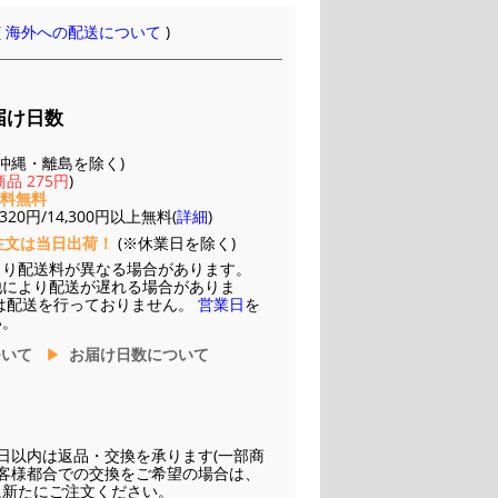
(
海外への配送について
)
届け日数
(※沖縄・離島を除く)
品 275円
)
送料無料
20円/14,300円以上無料(
詳細
)
注文は当日出荷！
(※休業日を除く)
より配送料が異なる場合があります。
他により配送が遅れる場合がありま
は配送を行っておりません。
営業日
を
い。
ついて
お届け日数について
日以内は返品・交換を承ります(一部商
お客様都合での交換をご希望の場合は、
に新たにご注文ください。