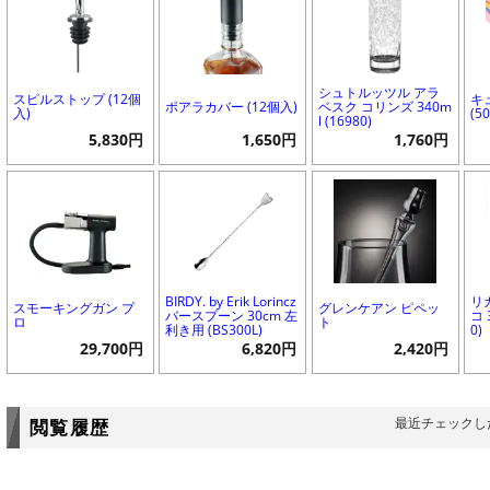
シュトルッツル アラ
スピルストップ (12個
キ
ポアラカバー (12個入)
ベスク コリンズ 340m
入)
(5
l (16980)
5,830円
1,650円
1,760円
BIRDY. by Erik Lorincz
リ
スモーキングガン プ
グレンケアン ピペッ
バースプーン 30cm 左
コ 
ロ
ト
利き用 (BS300L)
0)
29,700円
6,820円
2,420円
最近チェックし
閲覧履歴