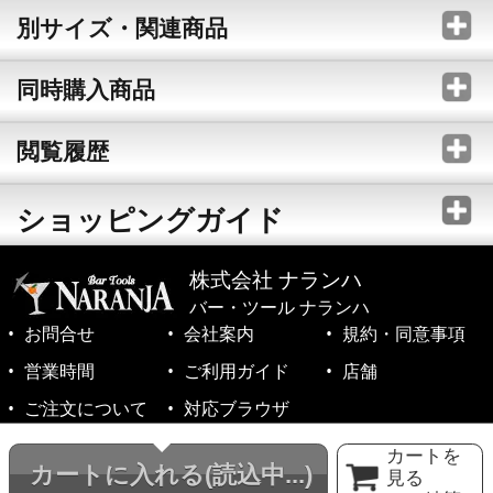
別サイズ・関連商品
同時購入商品
閲覧履歴
ショッピングガイド
株式会社 ナランハ
バー・ツール ナランハ
お問合せ
会社案内
規約・同意事項
営業時間
ご利用ガイド
店舗
ご注文について
対応ブラウザ
©1999-2026 NARANJA Inc. All Rights Reserved.
カートを
カートに入れる
(読込中...)
見る