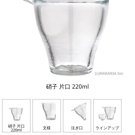
硝子 片口 220ml
硝子 片口
文様
注ぎ口
ラインアップ
220ml