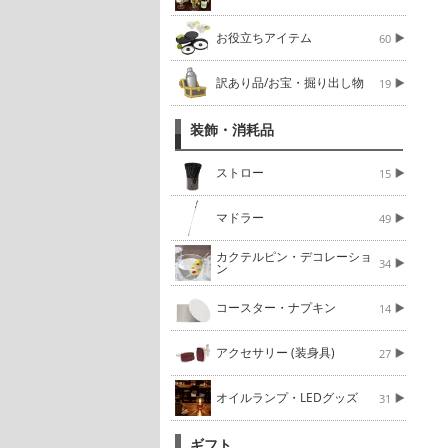
お役立ちアイテム
60
訳あり品/お宝・掘り出し物
19
装飾・消耗品
ストロー
15
マドラー
49
カクテルピン・デコレーショ
34
ン
コースター・ナプキン
14
アクセサリー (装身具)
27
オイルランプ・LEDグッズ
31
ギフト