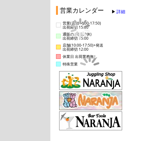
営業カレンダー
詳細
営業(店舗14:00-17:50)
出荷締切 15:00
通販のみ(店舗休)
出荷締切 15:00
店舗(10:00-17:50)+発送
出荷締切 12:00
休業日 出荷業務無し
特殊営業