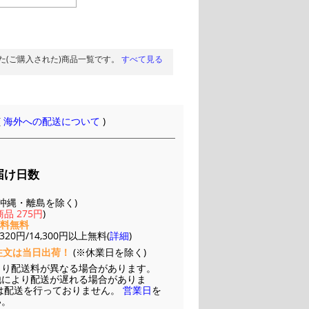
た(ご購入された)商品一覧です。
すべて見る
(
海外への配送について
)
届け日数
(※沖縄・離島を除く)
品 275円
)
送料無料
20円/14,300円以上無料(
詳細
)
注文は当日出荷！
(※休業日を除く)
より配送料が異なる場合があります。
他により配送が遅れる場合がありま
は配送を行っておりません。
営業日
を
い。