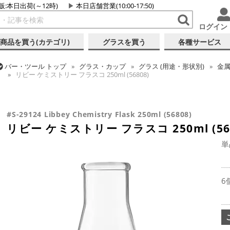
販:本日出荷(～12時)
本日店舗営業(10:00-17:50)
ログイン
商品を買う(カテゴリ)
グラスを買う
各種サービス
バー・ツール
トップ
グラス・カップ
グラス (用途・形状別)
金
リビー ケミストリー フラスコ 250ml (56808)
バー・ツール
トップ
グラス・カップ
グラス (ブランド別)
リビ
リビー ケミストリー フラスコ 250ml (56808)
#S-29124 Libbey Chemistry Flask 250ml (56808)
リビー ケミストリー フラスコ 250ml (568
単
6