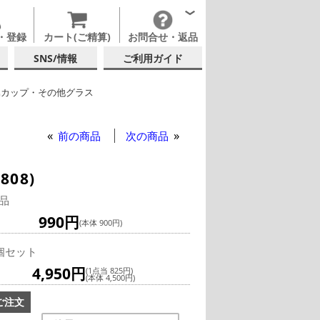
・登録
カート(ご精算)
お問合せ・返品
SNS/情報
ご利用ガイド
属カップ・その他グラス
ー
前の商品
次の商品
08)
品
990円
(本体 900円)
個セット
4,950円
(1点当 825円)
(本体 4,500円)
ご注文