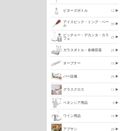
ビターズボトル
12
アイスピック・トング・ペー
39
ル
ピッチャー・デカンタ・カラ
25
フェ
ガラスボトル・各種容器
25
オープナー
15
バー設備
29
グラスクロス
11
ベネンシア用品
9
ワイン用品
19
アブサン
29