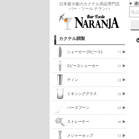
通
日本最大級のカクテル用品専門店
バー・ツール ナランハ
カクテル調製
シェーカー (3ピース)
71
2ピースシェーカー
31
ティン
22
ミキシンググラス
29
バースプーン
63
ストレーナー
49
メジャーカップ
57