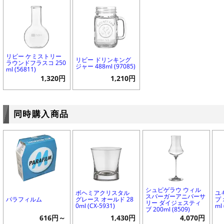
リビー ケミストリー
リビー ドリンキング
ラウンドフラスコ 250
ジャー 488ml (97085)
ml (56811)
1,320円
1,210円
同時購入商品
シュピゲラウ ウィル
ボヘミアクリスタル
ユ
スバーガーアニバーサ
パラフィルム
グレース オールド 28
プ 
リー ダイジェスティ
0ml (CX-5931)
ml
ブ 200ml (8509)
616円～
1,430円
4,070円