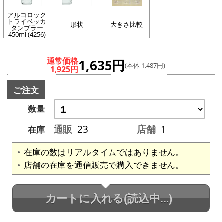
アルコロック
トライベッカ
形状
大きさ比較
タンブラー
450ml (4256)
通常価格
1,635円
(本体 1,487円)
1,925円
ご注文
数量
通販
23
店舗
1
在庫
在庫の数はリアルタイムではありません。
店舗の在庫を通信販売で購入できません。
カートに入れる
(読込中...)