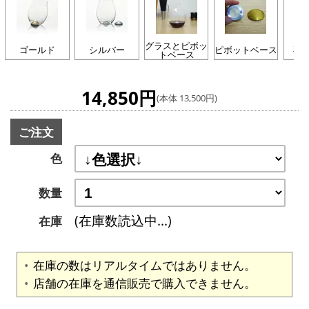
グラスとピボッ
ゴールド
シルバー
ピボットベース
専
トベース
14,850円
(本体 13,500円)
ご注文
色
数量
(在庫数読込中...)
在庫
在庫の数はリアルタイムではありません。
店舗の在庫を通信販売で購入できません。