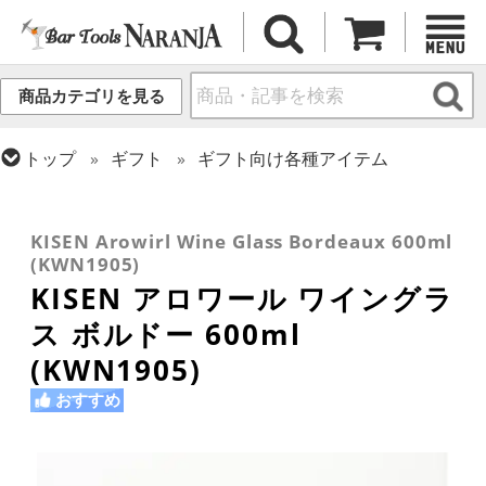
商品カテゴリを見る
トップ
ギフト
ギフト向け各種アイテム
トップ
グラス・カップ
グラス (ブランド別)
トップ
グラス・カップ
グラス (用途・形状別)
トップ
グラス・カップ
グラス (用途・形状別)
KISEN
トップ
グラス・カップ
グラス (用途・形状別)
金属カップ・その他グラス
ワイングラス
カクテルグラス (200ml以上)
KISEN Arowirl Wine Glass Bordeaux 600ml
(KWN1905)
KISEN アロワール ワイングラ
ス ボルドー 600ml
(KWN1905)
おすすめ