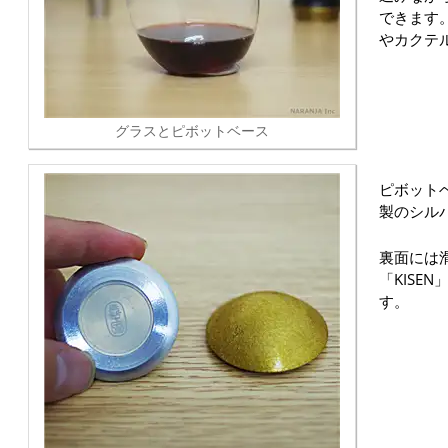
できます
やカクテ
グラスとピボットベース
ピボット
製のシル
裏面には
「KISE
す。