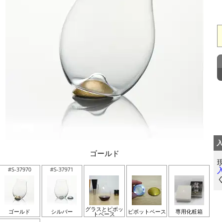
ゴールド
#S-37970
#S-37971
グラスとピボッ
ゴールド
シルバー
ピボットベース
専用化粧箱
トベース