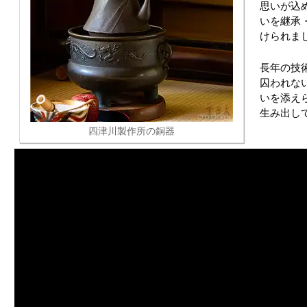
思いが込め
いを継承
けられま
長年の技
囚われな
いを添え
生み出し
四津川製作所の銅器