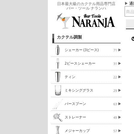
通
日本最大級のカクテル用品専門店
バー・ツール ナランハ
カクテル調製
シェーカー (3ピース)
71
2ピースシェーカー
31
ティン
22
ミキシンググラス
29
バースプーン
63
ストレーナー
49
メジャーカップ
57