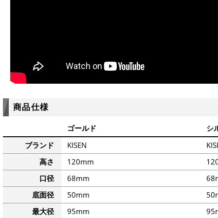
商品仕様
ゴールド
シ
ブランド
KISEN
KIS
高さ
120mm
12
口径
68mm
68
底面径
50mm
50
最大径
95mm
9