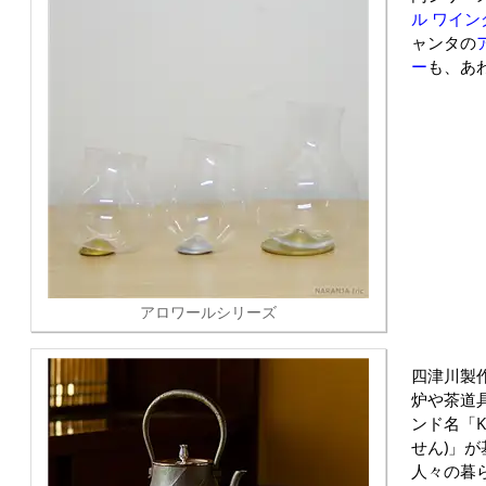
ル ワイン
ャンタの
ー
も、あ
アロワールシリーズ
四津川製
炉や茶道
ンド名「K
せん)」
人々の暮