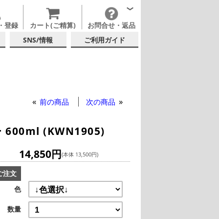
・登録
カート(ご精算)
お問合せ・返品
SNS/情報
ご利用ガイド
属カップ・その他グラス
イングラス
テルグラス (200ml以上)
前の商品
次の商品
0ml (KWN1905)
14,850円
(本体 13,500円)
ご注文
色
数量