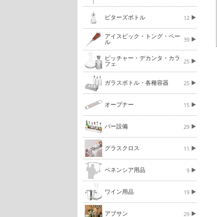
ビターズボトル
12
アイスピック・トング・ペー
39
ル
ピッチャー・デカンタ・カラ
25
フェ
ガラスボトル・各種容器
25
オープナー
15
バー設備
29
グラスクロス
11
ベネンシア用品
9
ワイン用品
19
アブサン
29