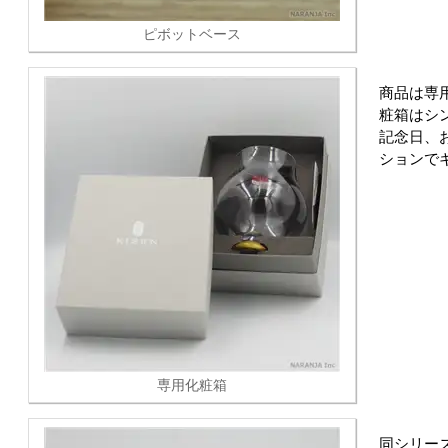
ピボットベース
商品は専
粧箱はシ
記念日、
ションで
専用化粧箱
同シリー