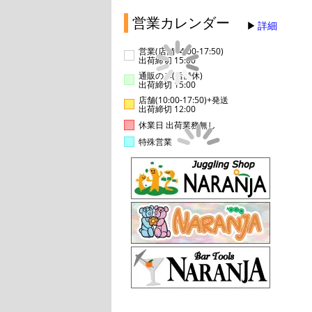
営業カレンダー
詳細
営業(店舗14:00-17:50)
出荷締切 15:00
通販のみ(店舗休)
出荷締切 15:00
店舗(10:00-17:50)+発送
出荷締切 12:00
休業日 出荷業務無し
特殊営業