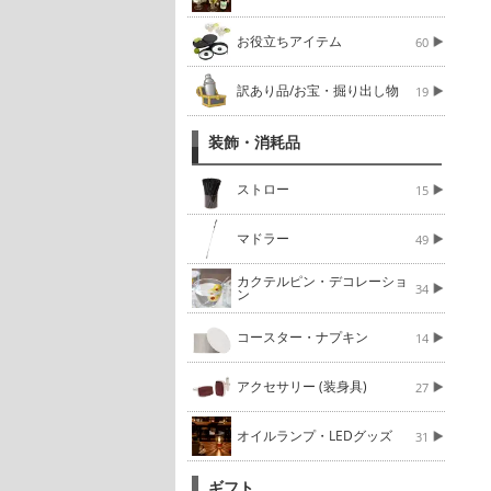
お役立ちアイテム
60
訳あり品/お宝・掘り出し物
19
装飾・消耗品
ストロー
15
マドラー
49
カクテルピン・デコレーショ
34
ン
コースター・ナプキン
14
アクセサリー (装身具)
27
オイルランプ・LEDグッズ
31
ギフト