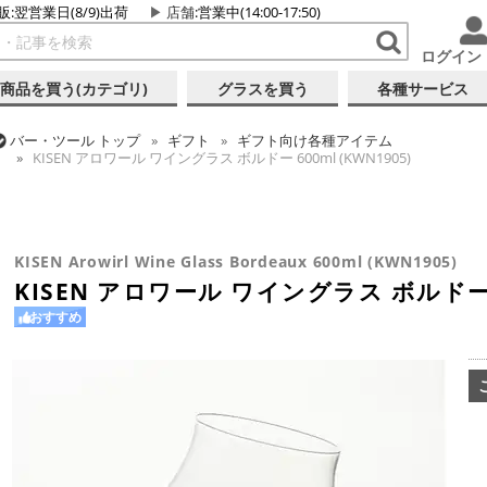
販:翌営業日(8/9)出荷
店舗
:営業中(14:00-17:50)
ログイン
商品を買う(カテゴリ)
グラスを買う
各種サービス
バー・ツール
トップ
ギフト
ギフト向け各種アイテム
KISEN アロワール ワイングラス ボルドー 600ml (KWN1905)
バー・ツール
トップ
グラス・カップ
グラス (ブランド別)
KISEN
バー・ツール
トップ
グラス・カップ
グラス (用途・形状別)
金
バー・ツール
トップ
グラス・カップ
グラス (用途・形状別)
ワ
KISEN アロワール ワイングラス ボルドー 600ml (KWN1905)
バー・ツール
トップ
グラス・カップ
グラス (用途・形状別)
カク
KISEN アロワール ワイングラス ボルドー 600ml (KWN1905)
KISEN アロワール ワイングラス ボルドー 600ml (KWN1905)
KISEN アロワール ワイングラス ボルドー 600ml (KWN1905)
KISEN Arowirl Wine Glass Bordeaux 600ml (KWN1905)
KISEN アロワール ワイングラス ボルドー 60
おすすめ