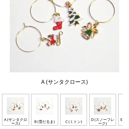
A (サンタクロース)
A (サンタクロ
D (スノーフレ
E (
B (雪だるま)
C (ミトン)
ース)
ーク)
ジ