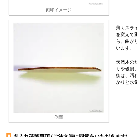
刻印イメージ
薄くスラ
を変えて重
ら、曲が
います。
天然木の
りや破損
後は、汚
かりと水
側面
名入れ確認事項 (ご注文時に同意をいただきます)