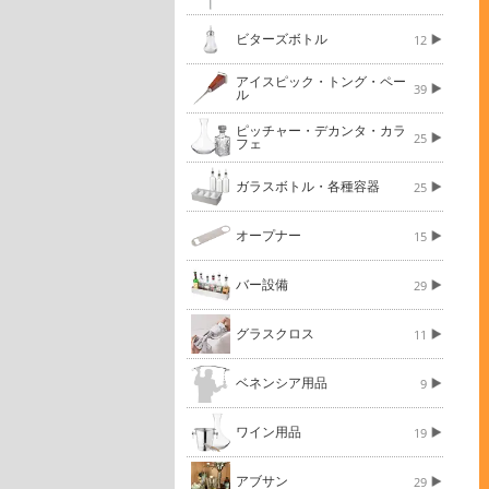
ビターズボトル
12
アイスピック・トング・ペー
39
ル
ピッチャー・デカンタ・カラ
25
フェ
ガラスボトル・各種容器
25
オープナー
15
バー設備
29
グラスクロス
11
ベネンシア用品
9
ワイン用品
19
アブサン
29