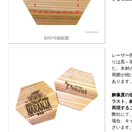
刻印可能範囲
レーザー
りは黒～
た、木材
周囲が焼
あります
解像度の
ラスト、
再現する
弊社にて
場合、キ
ざいます