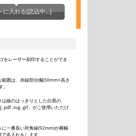
トに入れる
(読込中...)
ゴをレーザー刻印することができ
範囲は、赤線部分(幅50mm×高さ
です。
タは線のはっきりとした白黒の
png .pdf .svg .gif」がご使用いただけ
に一番長い対角線(92mm)が横幅
置で名入れをします。