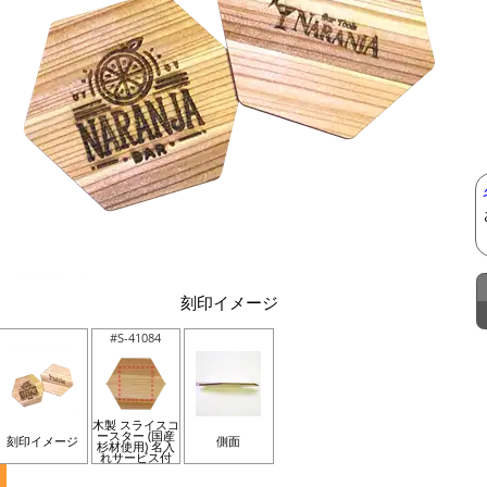
刻印イメージ
#S-41084
木製 スライスコ
ースター (国産
刻印イメージ
側面
杉材使用) 名入
れサービス付