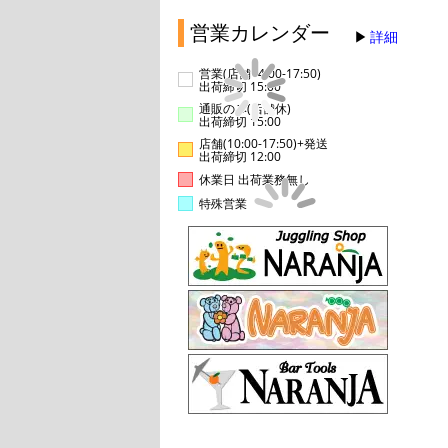
営業カレンダー
詳細
営業(店舗14:00-17:50)
出荷締切 15:00
通販のみ(店舗休)
出荷締切 15:00
店舗(10:00-17:50)+発送
出荷締切 12:00
休業日 出荷業務無し
特殊営業