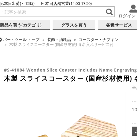
販:本日出荷(～15時)
本日店舗営業(14:00-17:50)
ログイン
商品を買う(カテゴリ)
グラスを買う
各種サービス
バー・ツール
トップ
装飾・消耗品
コースター・ナプキン
木製 スライスコースター (国産杉材使用) 名入れサービス付
バー・ツール
トップ
バーアイテム
お役立ちアイテム
バー・ツール
トップ
ギフト
ギフト向け各種アイテム
木製 スライスコースター (国産杉材使用) 名入れサービス付
木製 スライスコースター (国産杉材使用) 名入れサービス付
#S-41084 Wooden Slice Coaster Includes Name Engraving
木製 スライスコースター (国産杉材使用)
単
1