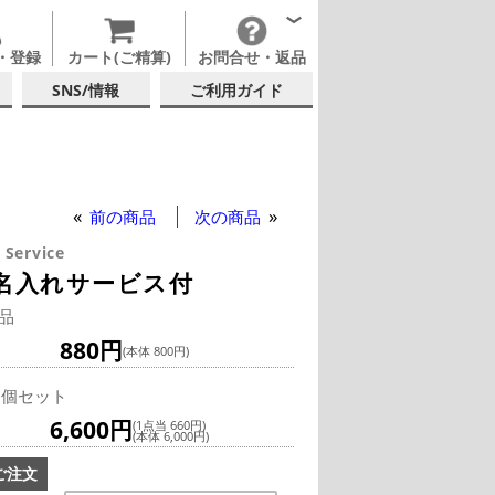
・登録
カート(ご精算)
お問合せ・返品
SNS/情報
ご利用ガイド
前の商品
次の商品
 Service
 名入れサービス付
品
880円
(本体 800円)
0個セット
6,600円
(1点当 660円)
(本体 6,000円)
ご注文