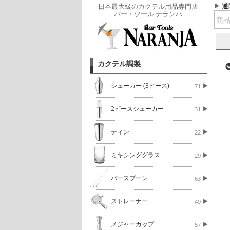
通
日本最大級のカクテル用品専門店
バー・ツール ナランハ
カクテル調製
シェーカー (3ピース)
71
2ピースシェーカー
31
ティン
22
ミキシンググラス
29
バースプーン
63
ストレーナー
49
メジャーカップ
57