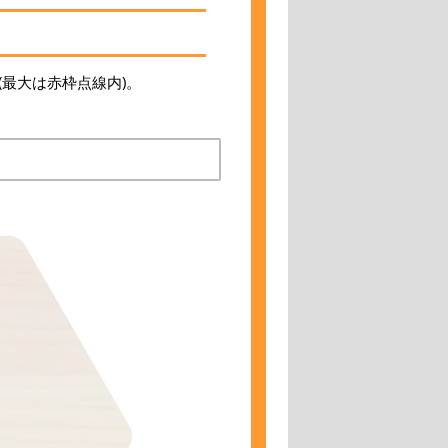
最大は赤枠点線内)。