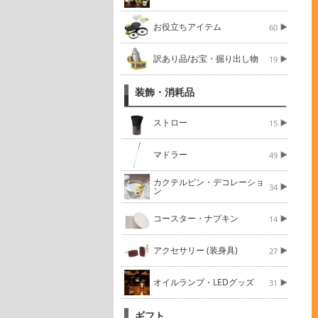
お役立ちアイテム
60
訳あり品/お宝・掘り出し物
19
装飾・消耗品
ストロー
15
マドラー
49
カクテルピン・デコレーショ
34
ン
コースター・ナプキン
14
アクセサリー (装身具)
27
オイルランプ・LEDグッズ
31
ギフト