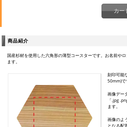
カー
商品紹介
国産杉材を使用した六角形の薄型コースターです。お名前やロ
ます。
刻印可能な
50mm)
画像デー
「.jpg .
ます。
画像のよう
となる配