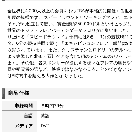
全世界に4,000人以上の会員をもつFBAが本格的に開催する世
年度の模様です。 スピードラウンドとワーキングフレア、エ
そ れぞれ独立して競い、賞金総額250,000ドルというビッグ
世界のトップ・フレアバーテンダーがフロリダに集いました。 
り上げる「スピードラウンド」部門には8名、 3分の競技時間
名、6分の競技時間で競う 「エキシビジョンフレア」部門は9
収録され ています。また、クリスチャンとロドリゴのデルペッ
より参戦した北条・石川ペアを含む5組のタンデムの超ハイレ
ます。その他、各スポンサーが提供する様々なフレアの勝負や
様や受賞者の話など、映像ではなかなか見ることのできないシ
は3時間半を超える大作とな りました。
商品仕様
収録時間
３時間39分
言語
英語
メディア
DVD