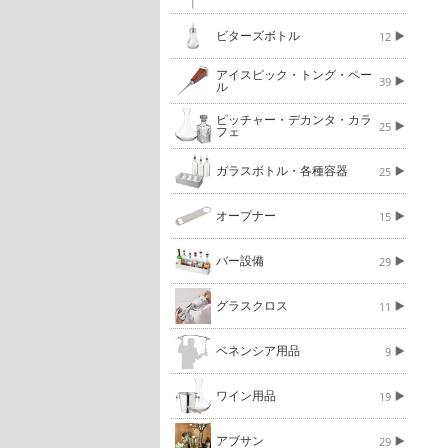
ビターズボトル
12
アイスピック・トング・ペー
39
ル
ピッチャー・デカンタ・カラ
25
フェ
ガラスボトル・各種容器
25
オープナー
15
バー設備
29
グラスクロス
11
ベネンシア用品
9
ワイン用品
19
アブサン
29