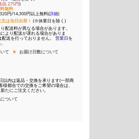
品 275円
)
送料無料
20円/14,300円以上無料(
詳細
)
注文は当日出荷！
(※休業日を除く)
より配送料が異なる場合があります。
他により配送が遅れる場合がありま
は配送を行っておりません。
営業日
を
い。
ついて
お届け日数について
日以内は返品・交換を承ります(一部商
お客様都合での交換をご希望の場合は、
に新たにご注文ください。
換について