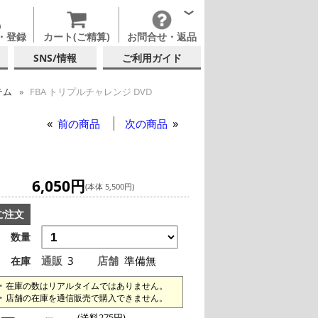
・登録
カート(ご精算)
お問合せ・返品
SNS/情報
ご利用ガイド
テム
FBA トリプルチャレンジ DVD
A トリプルチャレンジ DVD
前の商品
次の商品
6,050円
(本体 5,500円)
ご注文
数量
通販
3
店舗
準備無
在庫
在庫の数はリアルタイムではありません。
店舗の在庫を通信販売で購入できません。
(送料275円)