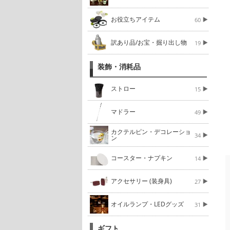
お役立ちアイテム
60
訳あり品/お宝・掘り出し物
19
装飾・消耗品
ストロー
15
マドラー
49
カクテルピン・デコレーショ
34
ン
コースター・ナプキン
14
アクセサリー (装身具)
27
オイルランプ・LEDグッズ
31
ギフト