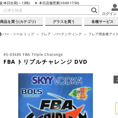
販:本日出荷(～12時)
本日店舗営業(10:00-17:50)
ログイン
商品を買う(カテゴリ)
グラスを買う
各種サービス
バー・ツール
トップ
フレア・バーテンディング
フレア用各種アイ
バー・ツール
トップ
書籍・DVD
バー・酒類関連 書籍・DVD
FB
#S-03685 FBA Triple Charange
FBA トリプルチャレンジ DVD