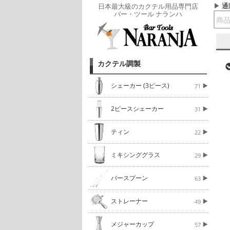
通
日本最大級のカクテル用品専門店
バー・ツール ナランハ
カクテル調製
シェーカー (3ピース)
71
2ピースシェーカー
31
ティン
22
ミキシンググラス
29
バースプーン
63
ストレーナー
49
メジャーカップ
57