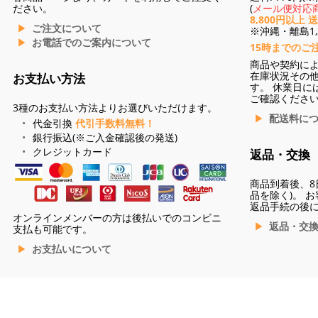
ださい。
(
メール便対応商
8,800円以上 
ご注文について
※沖縄・離島1,3
お電話でのご案内について
15時までのご
商品や契約に
在庫状況その
お支払い方法
す。 休業日に
ご確認くださ
3種のお支払い方法よりお選びいただけます。
配送料に
代金引換
代引手数料無料！
銀行振込(※ご入金確認後の発送)
クレジットカード
返品・交換
商品到着後、8
品を除く)。 
返品手続の後
オンラインメンバーの方は後払いでのコンビニ
返品・交
支払も可能です。
お支払いについて